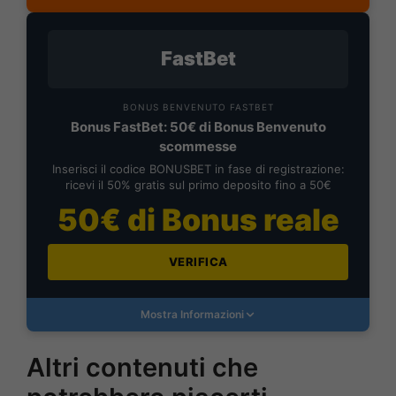
FastBet
BONUS BENVENUTO FASTBET
Bonus FastBet: 50€ di Bonus Benvenuto
scommesse
Inserisci il codice BONUSBET in fase di registrazione:
ricevi il 50% gratis sul primo deposito fino a 50€
50€ di Bonus reale
VERIFICA
Mostra Informazioni
Altri contenuti che