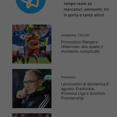
tempo reale su
marcatori, ammoniti, tiri
in porta e tanto altro!
Anteprime
,
CALCIO
Pronostico Rangers-
Hibernian: alle spalle il
momento complicato
Pronostici
I pronostici di domenica 9
agosto: Eredivisie,
Primeira Liga e Scottish
Premiership