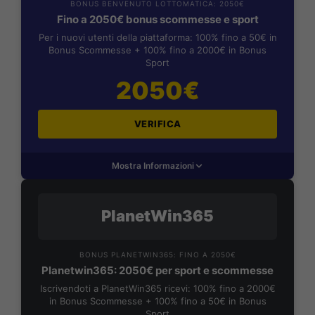
BONUS BENVENUTO LOTTOMATICA: 2050€
Fino a 2050€ bonus scommesse e sport
Per i nuovi utenti della piattaforma: 100% fino a 50€ in
Bonus Scommesse + 100% fino a 2000€ in Bonus
Sport
2050€
VERIFICA
Mostra Informazioni
PlanetWin365
BONUS PLANETWIN365: FINO A 2050€
Planetwin365: 2050€ per sport e scommesse
Iscrivendoti a PlanetWin365 ricevi: 100% fino a 2000€
in Bonus Scommesse + 100% fino a 50€ in Bonus
Sport