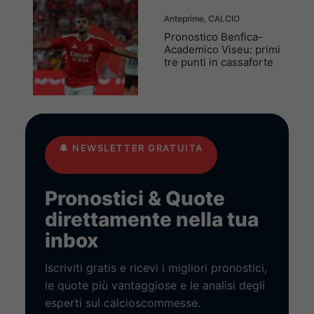
Anteprime
,
CALCIO
Pronostico Benfica-
Academico Viseu: primi
tre punti in cassaforte
🔔
NEWSLETTER GRATUITA
Pronostici & Quote
direttamente nella tua
inbox
Iscriviti gratis e ricevi i migliori pronostici,
le quote più vantaggiose e le analisi degli
esperti sul calcioscommesse.