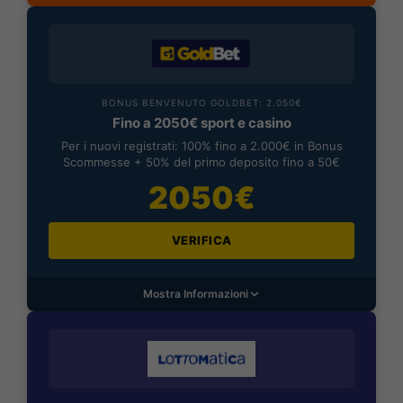
BONUS BENVENUTO GOLDBET: 2.050€
Fino a 2050€ sport e casino
Per i nuovi registrati: 100% fino a 2.000€ in Bonus
Scommesse + 50% del primo deposito fino a 50€
2050€
VERIFICA
Mostra Informazioni