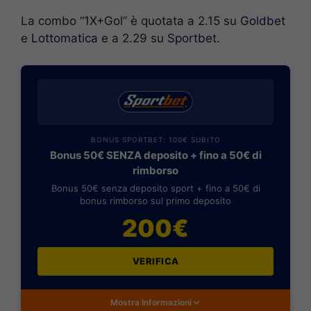
La combo “1X+Gol” è quotata a 2.15 su
Goldbet
e
Lottomatica
e a 2.29 su
Sportbet
.
BONUS SPORTBET: 100€ SUBITO
Bonus 50€ SENZA deposito + fino a 50€ di
rimborso
Bonus 50€ senza deposito sport + fino a 50€ di
bonus rimborso sul primo deposito
200€
VERIFICA
Mostra Informazioni