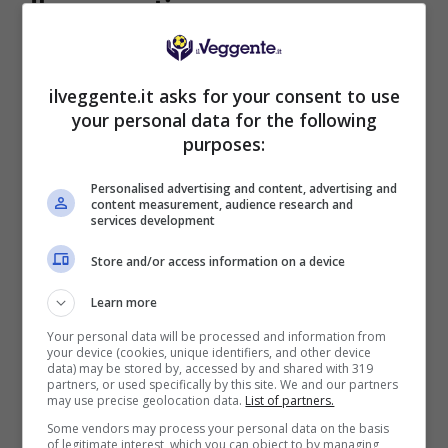
Il pronostico
Si affrontano due squadre che hanno
specchiato i propri cammini per tutta la
ilveggente.it asks for your consent to use
stagione: stesso numero di vittorie, pareggi e
your personal data for the following
sconfitte. Tuttavia,
l’inerzia sembra pendere
purposes:
leggermente verso i padroni di casa
.
Personalised advertising and content, advertising and
content measurement, audience research and
Il Liverpool arriva a Birmingham decimato dalle
services development
assenze (fuori Salah, Alisson e probabilmente
pure Wirtz) e con una retroguardia che definire
Store and/or access information on a device
“ballerina” è un eufemismo (un clean sheet nelle
Learn more
ultime nove). L’Aston Villa, pur con la testa
rivolta a Istanbul (sede della finale di Europa
Your personal data will be processed and information from
your device (cookies, unique identifiers, and other device
League) ha l’occasione di chiudere il discorso
data) may be stored by, accessed by and shared with 319
Champions davanti ai propri tifosi. Nonostante i
partners, or used specifically by this site. We and our partners
may use precise geolocation data.
List of partners.
forfait, il Liverpool mantiene una vocazione
Some vendors may process your personal data on the basis
offensiva, mentre i Villans in casa segnando
of legitimate interest, which you can object to by managing