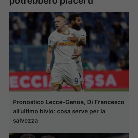
potrebbero piacerti
Pronostico Lecce-Genoa, Di Francesco
all’ultimo bivio: cosa serve per la
salvezza