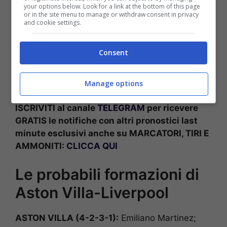
con costanza
. La fragilità difensiva dei Reds e il
your options below. Look for a link at the bottom of this page
or in the site menu to manage or withdraw consent in privacy
possibile turnover di Emery suggeriscono una
and cookie settings.
gara aperta dove
entrambe troveranno la via
della rete
. Per chi invece cerca una giocata più
Consent
prudente, la
doppia chance interna
è molto
interessante vista la rosa rimaneggiata degli
ospiti.
Manage options
ISCRIVITI al canale
TELEGRAM
per ricevere
GRATIS le notifiche con altri pronostici last
minute esclusivi anche su MARCATORI, TIRI E
AMMONITI:
CLICCA QUI
Le probabili formazioni di
Aston Villa-Liverpool
ASTON VILLA (4-2-3-1):
Emiliano Martinez;