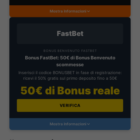
Mostra Informazioni
FastBet
BONUS BENVENUTO FASTBET
Bonus FastBet: 50€ di Bonus Benvenuto
scommesse
Inserisci il codice BONUSBET in fase di registrazione:
ricevi il 50% gratis sul primo deposito fino a 50€
50€ di Bonus reale
VERIFICA
Mostra Informazioni