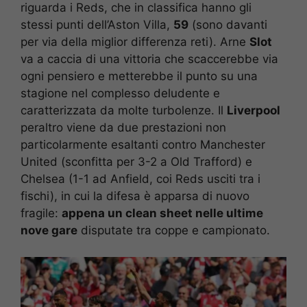
riguarda i Reds, che in classifica hanno gli
stessi punti dell’Aston Villa,
59
(sono davanti
per via della miglior differenza reti). Arne
Slot
va a caccia di una vittoria che scaccerebbe via
ogni pensiero e metterebbe il punto su una
stagione nel complesso deludente e
caratterizzata da molte turbolenze. Il
Liverpool
peraltro viene da due prestazioni non
particolarmente esaltanti contro Manchester
United (sconfitta per 3-2 a Old Trafford) e
Chelsea (1-1 ad Anfield, coi Reds usciti tra i
fischi), in cui la difesa è apparsa di nuovo
fragile:
appena un clean sheet nelle ultime
nove gare
disputate tra coppe e campionato.