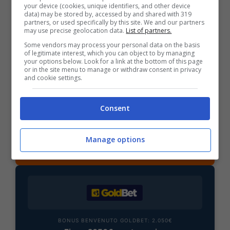
your device (cookies, unique identifiers, and other device
data) may be stored by, accessed by and shared with 319
partners, or used specifically by this site. We and our partners
may use precise geolocation data.
List of partners.
BONUS SPORTBET: 100€ SUBITO
Some vendors may process your personal data on the basis
Bonus 50€ SENZA deposito + fino a 50€ di
of legitimate interest, which you can object to by managing
rimborso
your options below. Look for a link at the bottom of this page
or in the site menu to manage or withdraw consent in privacy
Bonus 50€ senza deposito sport + fino a 50€ di
and cookie settings.
bonus rimborso sul primo deposito
200€
Consent
VERIFICA
Manage options
Mostra Informazioni
BONUS BENVENUTO GOLDBET: 2.050€