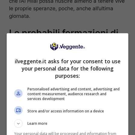
che l’Al Hilal possa riuscire almeno a tenere vive
le proprie speranze, poche, anche all’ultima
giornata.
Le probabili formazioni di
Al Hilal-Neom
AL HILAL (4-4-2):
Bono; Al-Harbi, Akcicek,
ilveggente.it asks for your consent to use
Tambakti, Hernandez; Milinkovic-Savic, Kanno,
your personal data for the following
Neves, Al-Dawsari; Malcom, Benzema.
purposes:
NEOM (4-4-2):
Bulka; Al Dawsari, Hegazy,
Zeze, Abdi; Al Oyayari, Al Haji, Kone, Rodriguez;
Personalised advertising and content, advertising and
content measurement, audience research and
Lacazette, Benhrama.
services development
Store and/or access information on a device
POSSIBILE RISULTATO: 4-1
Learn more
Your personal data will be processed and information from