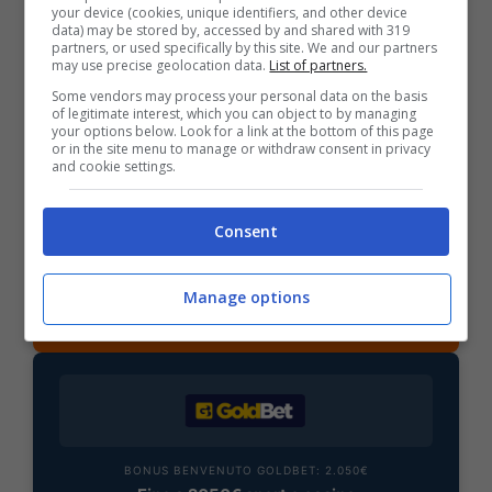
your device (cookies, unique identifiers, and other device
data) may be stored by, accessed by and shared with 319
partners, or used specifically by this site. We and our partners
may use precise geolocation data.
List of partners.
BONUS SPORTBET: 100€ SUBITO
Some vendors may process your personal data on the basis
Bonus 50€ SENZA deposito + fino a 50€ di
of legitimate interest, which you can object to by managing
rimborso
your options below. Look for a link at the bottom of this page
or in the site menu to manage or withdraw consent in privacy
Bonus 50€ senza deposito sport + fino a 50€ di
and cookie settings.
bonus rimborso sul primo deposito
200€
Consent
VERIFICA
Manage options
Mostra Informazioni
BONUS BENVENUTO GOLDBET: 2.050€