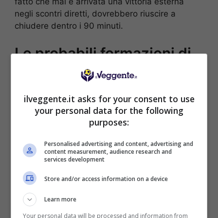
fatto che mai è arrivata una vittoria esterna
negli scontri diretti, dovrebbero riuscire a
chiudere dentro i 90 minuti.
Le probabili formazioni di
Ravenna-Cittadella
RAVENNA (3-4-1-2)
: Poluzzi; Donati, Esposito,
ilveggente.it asks for your consent to use
Bianconi; Da Pozzo, Viola, Mandorlini, Lonardi;
your personal data for the following
Bani; Fischnaller, Okaka.
purposes:
CITTADELLA (3-5-2):
Maniero; Salvi, Redolfi,
Zilio; D’Alessio, Vita, Barberis, Anastasia, Rizza;
Personalised advertising and content, advertising and
content measurement, audience research and
Rabbi, Falcinelli.
services development
Store and/or access information on a device
POSSIBILE RISULTATO: 2-0
Learn more
Your personal data will be processed and information from