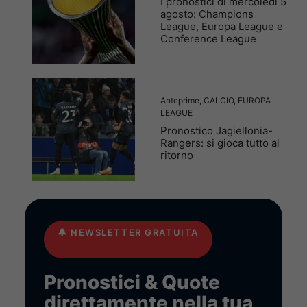
I pronostici di mercoledì 5
agosto: Champions
League, Europa League e
Conference League
Anteprime
,
CALCIO
,
EUROPA
LEAGUE
Pronostico Jagiellonia-
Rangers: si gioca tutto al
ritorno
🔔
NEWSLETTER GRATUITA
Pronostici & Quote
direttamente nella tua