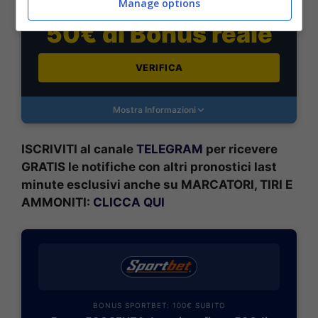
Manage options
ricevi il 50% gratis sul primo deposito fino a 50€
50€ di Bonus reale
VERIFICA
Mostra Informazioni
ISCRIVITI al canale
TELEGRAM
per ricevere
GRATIS le notifiche con altri pronostici last
minute esclusivi anche su MARCATORI, TIRI E
AMMONITI:
CLICCA QUI
BONUS SPORTBET: 100€ SUBITO