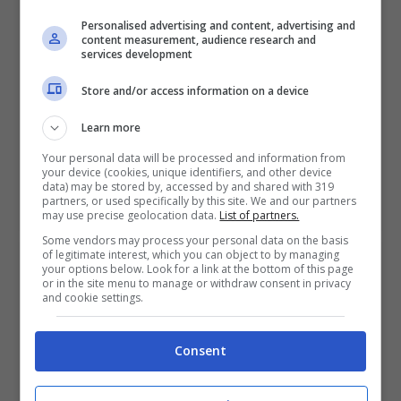
Personalised advertising and content, advertising and
BONUS DAZNBET: 200€ REAL BONUS
content measurement, audience research and
Benvenuto Sport 50% fino a 50€ + 150€
services development
Su DaznBet ricevi: 50% fino a 50€ sul primo
versamento+ 5€ a settimana fino a 150€
Store and/or access information on a device
200€
Learn more
Your personal data will be processed and information from
VERIFICA
your device (cookies, unique identifiers, and other device
data) may be stored by, accessed by and shared with 319
partners, or used specifically by this site. We and our partners
may use precise geolocation data.
List of partners.
Mostra Informazioni
Some vendors may process your personal data on the basis
of legitimate interest, which you can object to by managing
your options below. Look for a link at the bottom of this page
FastBet
or in the site menu to manage or withdraw consent in privacy
and cookie settings.
BONUS BENVENUTO FASTBET
Bonus FastBet: 50€ di Bonus Benvenuto
Consent
scommesse
Inserisci il codice BONUSBET in fase di registrazione: