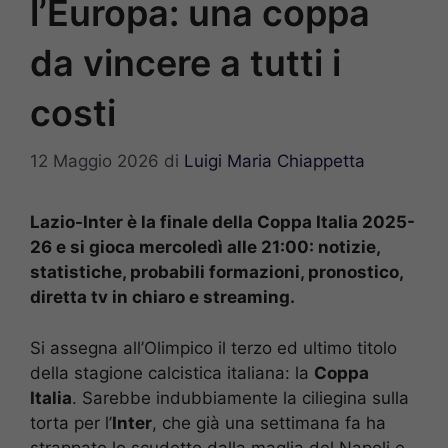
l’Europa: una coppa
da vincere a tutti i
costi
12 Maggio 2026
di
Luigi Maria Chiappetta
Lazio-Inter è la finale della Coppa Italia 2025-
26 e si gioca mercoledì alle 21:00: notizie,
statistiche, probabili formazioni, pronostico,
diretta tv in chiaro e streaming.
Si assegna all’Olimpico il terzo ed ultimo titolo
della stagione calcistica italiana: la
Coppa
Italia
. Sarebbe indubbiamente la ciliegina sulla
torta per l’
Inter
, che già una settimana fa ha
strappato lo scudetto dalla maglia del Napoli e