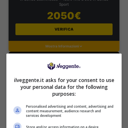
Sport
2050€
VERIFICA
Mostra Informazioni
DAZNBet
ilveggente.it asks for your consent to use
BONUS DAZNBET: 200€ REAL BONUS
your personal data for the following
Benvenuto Sport 50% fino a 50€ + 150€
purposes:
Su DaznBet ricevi: 50% fino a 50€ sul primo
versamento+ 5€ a settimana fino a 150€
Personalised advertising and content, advertising and
200€
content measurement, audience research and
services development
VERIFICA
Store and/or access information on a device