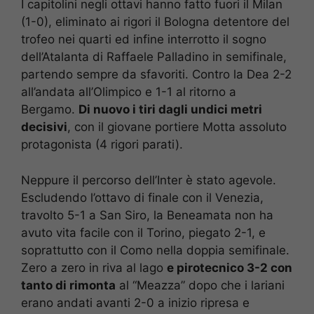
I capitolini negli ottavi hanno fatto fuori il Milan
(1-0), eliminato ai rigori il Bologna detentore del
trofeo nei quarti ed infine interrotto il sogno
dell’Atalanta di Raffaele Palladino in semifinale,
partendo sempre da sfavoriti. Contro la Dea 2-2
all’andata all’Olimpico e 1-1 al ritorno a
Bergamo.
Di nuovo i tiri dagli undici metri
decisivi
, con il giovane portiere Motta assoluto
protagonista (4 rigori parati).
Neppure il percorso dell’Inter è stato agevole.
Escludendo l’ottavo di finale con il Venezia,
travolto 5-1 a San Siro, la Beneamata non ha
avuto vita facile con il Torino, piegato 2-1, e
soprattutto con il Como nella doppia semifinale.
Zero a zero in riva al lago
e pirotecnico 3-2 con
tanto di rimonta
al “Meazza” dopo che i lariani
erano andati avanti 2-0 a inizio ripresa e