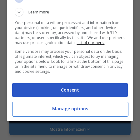
Learn more
Mostra Informazioni
Your personal data will be processed and information from
your device (cookies, unique identifiers, and other device
data) may be stored by, accessed by and shared with 319
partners, or used specifically by this site. We and our partners
FastBet
may use precise geolocation data.
List of partners.
Some vendors may process your personal data on the basis
of legitimate interest, which you can object to by managing
BONUS BENVENUTO FASTBET
your options below. Look for a link at the bottom of this page
Bonus FastBet: 50€ di Bonus Benvenuto
or in the site menu to manage or withdraw consent in privacy
scommesse
and cookie settings.
Inserisci il codice BONUSBET in fase di registrazione:
ricevi il 50% gratis sul primo deposito fino a 50€
Consent
50€ di Bonus reale
Manage options
VERIFICA
Mostra Informazioni