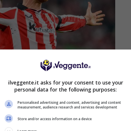
ilveggente.it asks for your consent to use your
personal data for the following purposes:
reaming (AnsaFoto) – Ilveggente.it
Personalised advertising and content, advertising and content
measurement, audience research and services development
lida per la trentaseiesima giornata della Liga
9. Tutte le partite sono trasmesse in diretta
Store and/or access information on a device
A ha acquisito anche i diritti del massimo campionato