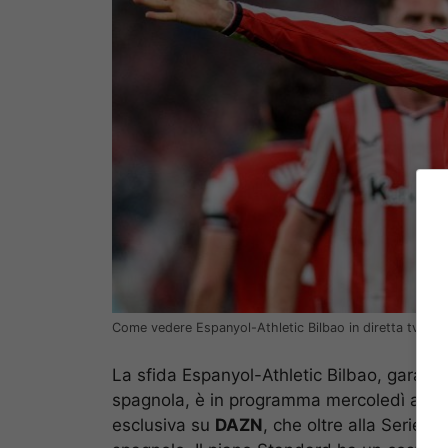
Come vedere Espanyol-Athletic Bilbao in diretta tv e st
La sfida Espanyol-Athletic Bilbao, gara va
spagnola, è in programma mercoledì alle 1
esclusiva su
DAZN
, che oltre alla Serie 