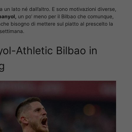
un lato né dall’altro. E sono motivazioni diverse,
panyol,
un po’ meno per il Bilbao che comunque,
e bisogno di mettere sul piatto al prescelto la
 settimana.
ol-Athletic Bilbao
in
g