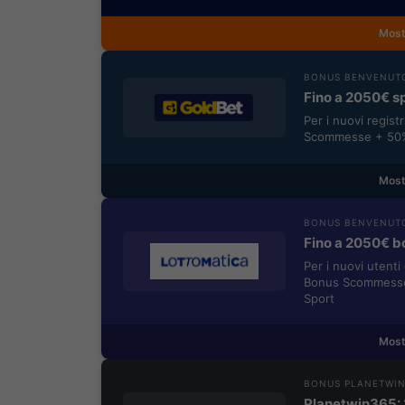
Most
BONUS BENVENUTO
Fino a 2050€ sp
Per i nuovi regist
Scommesse + 50% 
Most
BONUS BENVENUTO
Fino a 2050€ b
Per i nuovi utenti
Bonus Scommesse
Sport
Most
BONUS PLANETWIN3
Planetwin365: