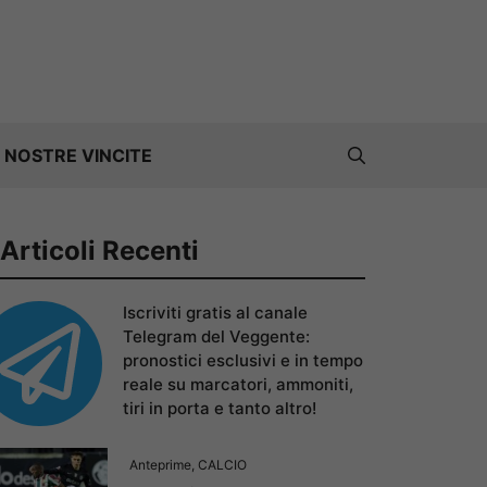
 NOSTRE VINCITE
Articoli Recenti
Iscriviti gratis al canale
Telegram del Veggente:
pronostici esclusivi e in tempo
reale su marcatori, ammoniti,
tiri in porta e tanto altro!
Anteprime
,
CALCIO