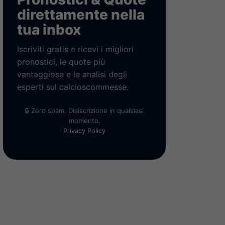
direttamente nella
tua inbox
Iscriviti gratis e ricevi i migliori
pronostici, le quote più
vantaggiose e le analisi degli
esperti sul calcioscommesse.
🔒 Zero spam. Disiscrizione in qualsiasi
momento.
Privacy Policy