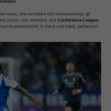
onostico
na rossa, che vorrebbe dire retrocessione; gli
ttimo posto, che vorrebbe dire
Conference League.
punti pesantissimi. E che è una tripla, parliamoci