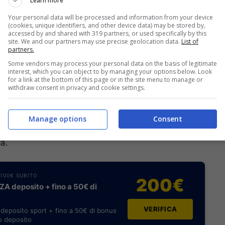
Learn more
ensile di 34,99 euro, quello Plus invece di 59,99
one annuale. Con DAZN c’è la possibilità di vedere
Your personal data will be processed and information from your device
(cookies, unique identifiers, and other device data) may be stored by,
collegati alla piattaforma. Il servizio è offerto sia
accessed by and shared with 319 partners, or used specifically by this
averso il più classico streaming con pc o tablet.
site. We and our partners may use precise geolocation data.
List of
partners.
ere GRATIS le notifiche con altri pronostici last
Some vendors may process your personal data on the basis of legitimate
interest, which you can object to by managing your options below. Look
 TIRI E AMMONITI:
CLICCA QUI
for a link at the bottom of this page or in the site menu to manage or
withdraw consent in privacy and cookie settings.
Manage options
Consent
.75 su
Goldbet
e
Lottomatica
. Il segno GOL, invece,
a.
100€ SUBITO
200€
A deposito + fino a 50€ di
VERIFICA
deposito sport + fino a 50€ di bonus
o deposito