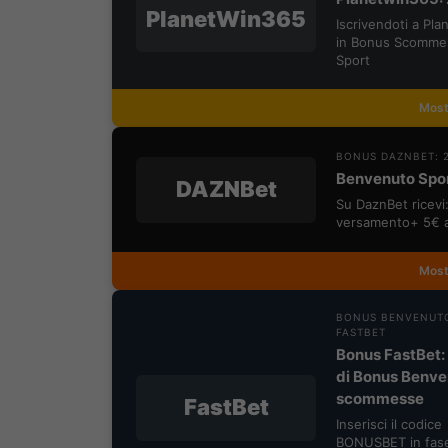
PlanetWin365
Iscrivendoti a Pl
in Bonus Scommes
Sport
Most
BONUS DAZNBET: 
Benvenuto Spor
DAZNBet
Su DaznBet ricevi
versamento+ 5€ a
Most
BONUS BENVENUT
FASTBET
Bonus FastBet:
di Bonus Benve
scommesse
FastBet
Inserisci il codice
BONUSBET in fase