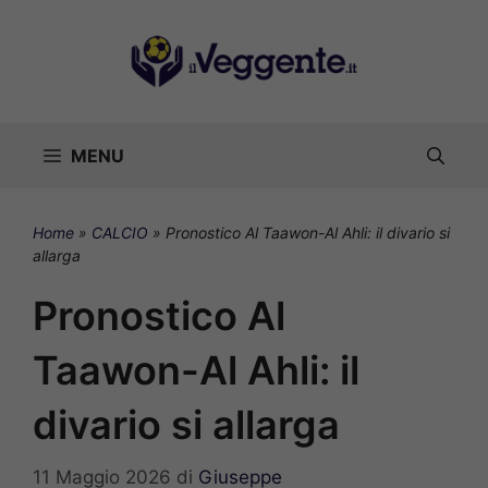
Vai
al
contenuto
MENU
Home
»
CALCIO
»
Pronostico Al Taawon-Al Ahli: il divario si
allarga
Pronostico Al
Taawon-Al Ahli: il
divario si allarga
11 Maggio 2026
di
Giuseppe