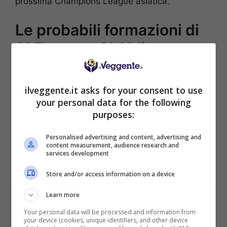
prossima Champions League asiatica.
Le probabili formazioni di
Al Taawon-Al Ahli
AL TAAWON (4-3-3):
Mailson; Mahzari, Andrei
Girotto, Lajami, Al Dossari; Flavio, Al Mahdiouo,
ilveggente.it asks for your consent to use
Fulgini; Al Kuwaykibi, Martinez, Petkov.
your personal data for the following
AL AHLI (4-3-3):
Mendy; Majrashi, Ibanez,
purposes:
Hamidou, Al Hawsawi; Kessie, Atangana, Millot;
Matheus, Al Buraikan, Abu Al Shamat.
Personalised advertising and content, advertising and
content measurement, audience research and
services development
POSSIBILE RISULTATO: 1-2
Store and/or access information on a device
Learn more
Your personal data will be processed and information from
your device (cookies, unique identifiers, and other device