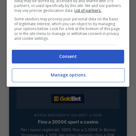
data) may be stored by, accessed by and shared with 319
partners, or used specifically by this site. We and our partners
BONUS SPORTBET: 100€ SUBITO
may use precise geolocation data.
List of partners.
Bonus 50€ SENZA deposito + fino a 50€ di
rimborso
Some vendors may process your personal data on the basis
of legitimate interest, which you can object to by managing
Bonus 50€ senza deposito sport + fino a 50€ di
your options below. Look for a link at the bottom of this page
bonus rimborso sul primo deposito
or in the site menu to manage or withdraw consent in privacy
and cookie settings.
200€
Consent
VERIFICA
Manage options
Mostra Informazioni
BONUS BENVENUTO GOLDBET: 2.050€
Fino a 2050€ sport e casino
Per i nuovi registrati: 100% fino a 2.000€ in Bonus
Scommesse + 50% del primo deposito fino a 50€