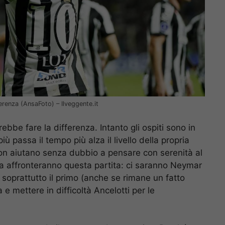
erenza (AnsaFoto) – Ilveggente.it
ebbe fare la differenza. Intanto gli ospiti sono in
ù passa il tempo più alza il livello della propria
 non aiutano senza dubbio a pensare con serenità al
asa affronteranno questa partita: ci saranno Neymar
 soprattutto il primo (anche se rimane un fatto
 e mettere in difficoltà Ancelotti per le