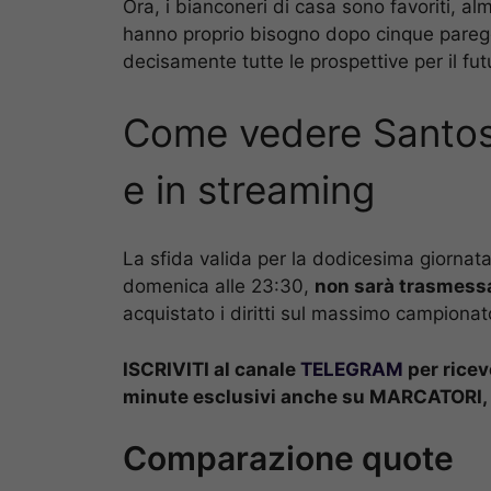
Ora, i bianconeri di casa sono favoriti, 
hanno proprio bisogno dopo cinque paregg
decisamente tutte le prospettive per il fut
Come vedere Santos-
e in streaming
La sfida valida per la dodicesima giornat
domenica alle 23:30,
non sarà trasmess
acquistato i diritti sul massimo campionat
ISCRIVITI al canale
TELEGRAM
per ricev
minute esclusivi anche su MARCATORI,
Comparazione quote