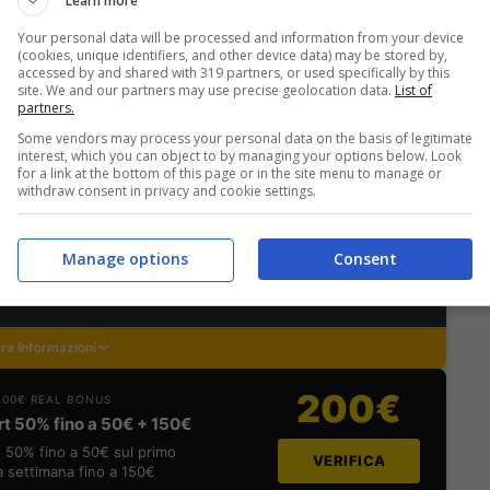
Learn more
 LOTTOMATICA: 2050€
2050€
onus scommesse e sport
Your personal data will be processed and information from your device
(cookies, unique identifiers, and other device data) may be stored by,
 della piattaforma: 100% fino a 50€ in
accessed by and shared with 319 partners, or used specifically by this
VERIFICA
 + 100% fino a 2000€ in Bonus
site. We and our partners may use precise geolocation data.
List of
partners.
Some vendors may process your personal data on the basis of legitimate
ra Informazioni
interest, which you can object to by managing your options below. Look
for a link at the bottom of this page or in the site menu to manage or
withdraw consent in privacy and cookie settings.
65: FINO A 2050€
2050€
 2050€ per sport e scommesse
anetWin365 ricevi: 100% fino a 2000€
Manage options
Consent
VERIFICA
se + 100% fino a 50€ in Bonus
ra Informazioni
200€
200€ REAL BONUS
t 50% fino a 50€ + 150€
: 50% fino a 50€ sul primo
VERIFICA
 settimana fino a 150€