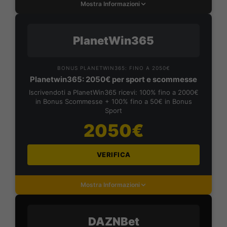
Mostra Informazioni
PlanetWin365
BONUS PLANETWIN365: FINO A 2050€
Planetwin365: 2050€ per sport e scommesse
Iscrivendoti a PlanetWin365 ricevi: 100% fino a 2000€
in Bonus Scommesse + 100% fino a 50€ in Bonus
Sport
2050€
VERIFICA
Mostra Informazioni
DAZNBet