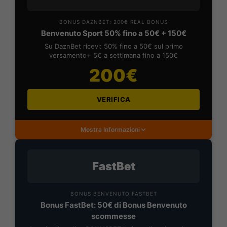
BONUS DAZNBET: 200€ REAL BONUS
Benvenuto Sport 50% fino a 50€ + 150€
Su DaznBet ricevi: 50% fino a 50€ sul primo
versamento+ 5€ a settimana fino a 150€
200€
VERIFICA
Mostra Informazioni
FastBet
BONUS BENVENUTO FASTBET
Bonus FastBet: 50€ di Bonus Benvenuto
scommesse