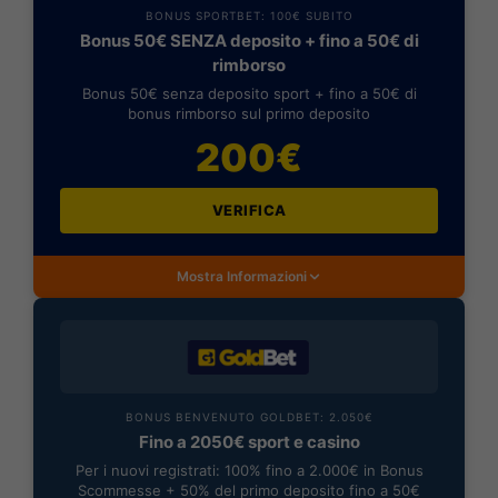
BONUS SPORTBET: 100€ SUBITO
Bonus 50€ SENZA deposito + fino a 50€ di
rimborso
Bonus 50€ senza deposito sport + fino a 50€ di
bonus rimborso sul primo deposito
200€
VERIFICA
Mostra Informazioni
BONUS BENVENUTO GOLDBET: 2.050€
Fino a 2050€ sport e casino
Per i nuovi registrati: 100% fino a 2.000€ in Bonus
Scommesse + 50% del primo deposito fino a 50€