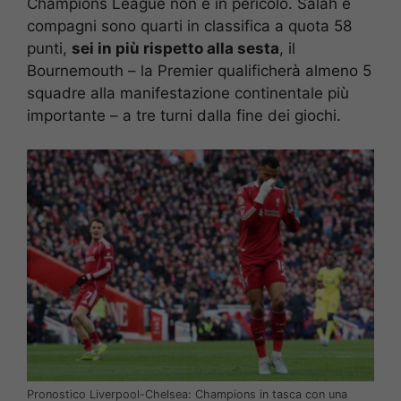
Champions League non è in pericolo. Salah e
compagni sono quarti in classifica a quota 58
punti,
sei in più rispetto alla sesta
, il
Bournemouth – la Premier qualificherà almeno 5
squadre alla manifestazione continentale più
importante – a tre turni dalla fine dei giochi.
Pronostico Liverpool-Chelsea: Champions in tasca con una