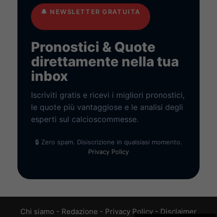
🔔
NEWSLETTER GRATUITA
Pronostici & Quote
direttamente nella tua
inbox
Iscriviti gratis e ricevi i migliori pronostici,
le quote più vantaggiose e le analisi degli
esperti sul calcioscommesse.
🔒 Zero spam. Disiscrizione in qualsiasi momento.
Privacy Policy
Chi siamo
-
Redazione
-
Privacy Policy
-
Disclaimer