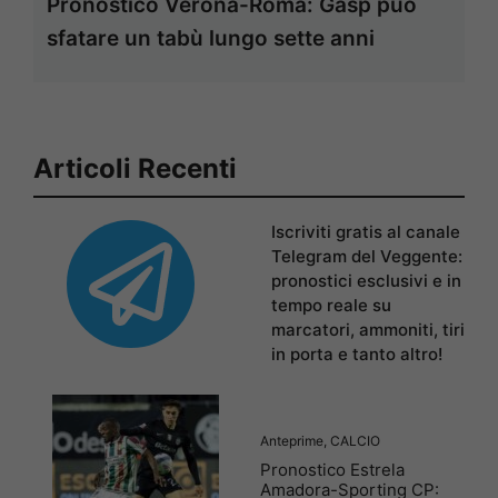
Pronostico Verona-Roma: Gasp può
sfatare un tabù lungo sette anni
Articoli Recenti
Iscriviti gratis al canale
Telegram del Veggente:
pronostici esclusivi e in
tempo reale su
marcatori, ammoniti, tiri
in porta e tanto altro!
Anteprime
,
CALCIO
Pronostico Estrela
Amadora-Sporting CP: