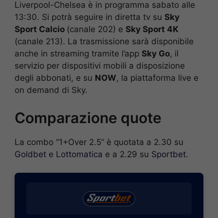
Liverpool-Chelsea è in programma sabato alle
13:30. Si potrà seguire in diretta tv su
Sky
Sport Calcio
(canale 202) e
Sky Sport 4K
(canale 213). La trasmissione sarà disponibile
anche in streaming tramite l’app
Sky Go
, il
servizio per dispositivi mobili a disposizione
degli abbonati, e su
NOW
, la piattaforma live e
on demand di Sky.
Comparazione quote
La combo “1+Over 2.5” è quotata a 2.30 su
Goldbet
e
Lottomatica
e a 2.29 su
Sportbet
.