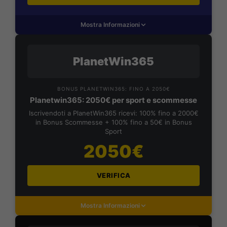
Mostra Informazioni
PlanetWin365
BONUS PLANETWIN365: FINO A 2050€
Planetwin365: 2050€ per sport e scommesse
Iscrivendoti a PlanetWin365 ricevi: 100% fino a 2000€
in Bonus Scommesse + 100% fino a 50€ in Bonus
Sport
2050€
VERIFICA
Mostra Informazioni