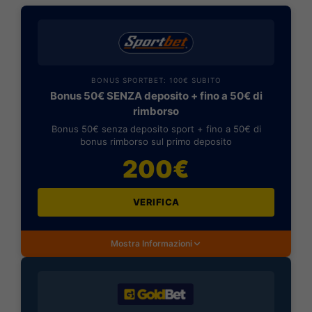
BONUS SPORTBET: 100€ SUBITO
Bonus 50€ SENZA deposito + fino a 50€ di
rimborso
Bonus 50€ senza deposito sport + fino a 50€ di
bonus rimborso sul primo deposito
200€
VERIFICA
Mostra Informazioni