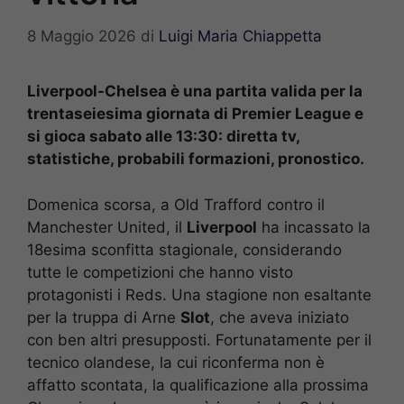
8 Maggio 2026
di
Luigi Maria Chiappetta
Liverpool-Chelsea è una partita valida per la
trentaseiesima giornata di Premier League e
si gioca sabato alle 13:30: diretta tv,
statistiche, probabili formazioni, pronostico.
Domenica scorsa, a Old Trafford contro il
Manchester United, il
Liverpool
ha incassato la
18esima sconfitta stagionale, considerando
tutte le competizioni che hanno visto
protagonisti i Reds. Una stagione non esaltante
per la truppa di Arne
Slot
, che aveva iniziato
con ben altri presupposti. Fortunatamente per il
tecnico olandese, la cui riconferma non è
affatto scontata, la qualificazione alla prossima