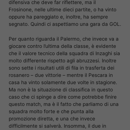
difensiva che deve far riflettere, ma il
Frosinone, nelle ultime dieci partite, o ha vinto
oppure ha pareggiato e, inoltre, ha sempre
segnato. Quindi ci aspettiamo una gara da GOL.
Per quanto riguarda il Palermo, che invece va a
giocare contro l’ultima della classe, è evidente
che il valore tecnico della squadra di Inzaghi sia
molto differente rispetto agli abruzzesi. Inoltre
sono sette i risultati utili di fila in trasferta dei
rosanero – due vittorie – mentre il Pescara in
casa ha vinto solamente due volte in stagione.
Ma non è la situazione di classifica in questo
caso che ci spinge a dire come potrebbe finire
questo match, ma è il fatto che parliamo di una
squadra molto forte e che punta alla
promozione diretta, e una che invece
difficilmente si salverà. Insomma, il due in