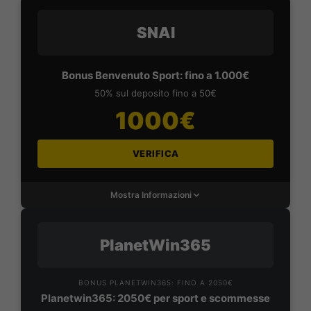
SNAI
Bonus Benvenuto Sport: fino a 1.000€
50% sul deposito fino a 50€
1000€
VERIFICA
Mostra Informazioni
PlanetWin365
BONUS PLANETWIN365: FINO A 2050€
Planetwin365: 2050€ per sport e scommesse