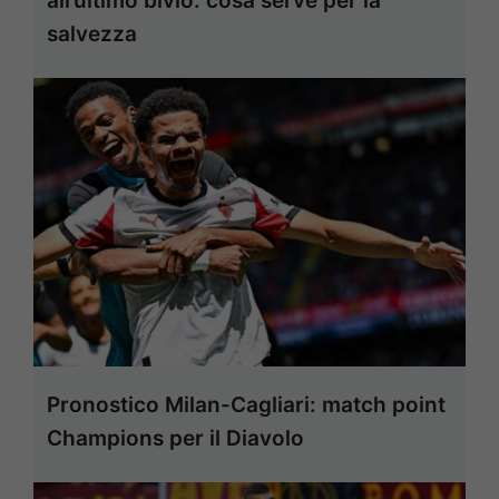
all’ultimo bivio: cosa serve per la
salvezza
Pronostico Milan-Cagliari: match point
Champions per il Diavolo