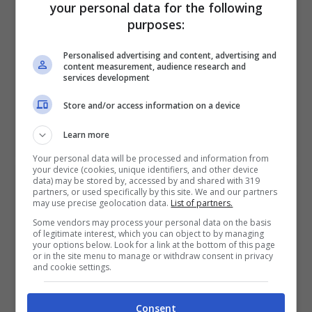
your personal data for the following
Fino a 2050€ sport e casino
purposes:
Per i nuovi registrati: 100% fino a 2.000€ in Bonus
Scommesse + 50% del primo deposito fino a 50€
Personalised advertising and content, advertising and
2050€
content measurement, audience research and
services development
VERIFICA
Store and/or access information on a device
Learn more
Mostra Informazioni
Your personal data will be processed and information from
your device (cookies, unique identifiers, and other device
data) may be stored by, accessed by and shared with 319
partners, or used specifically by this site. We and our partners
may use precise geolocation data.
List of partners.
Some vendors may process your personal data on the basis
of legitimate interest, which you can object to by managing
BONUS BENVENUTO LOTTOMATICA: 2050€
your options below. Look for a link at the bottom of this page
Fino a 2050€ bonus scommesse e sport
or in the site menu to manage or withdraw consent in privacy
and cookie settings.
Per i nuovi utenti della piattaforma: 100% fino a 50€ in
Bonus Scommesse + 100% fino a 2000€ in Bonus
Sport
Consent