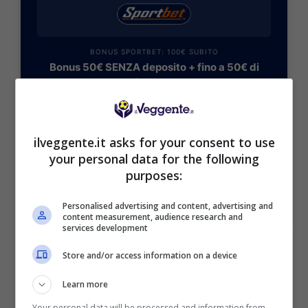
BONUS SPORTBET: 100€ SUBITO
Bonus 50€ SENZA deposito + fino a 50€ di
rimborso
Bonus 50€ senza deposito sport + fino a 50€ di
bonus rimborso sul primo deposito
200€
ilveggente.it asks for your consent to use
your personal data for the following
VERIFICA
purposes:
Personalised advertising and content, advertising and
Mostra Informazioni
content measurement, audience research and
services development
Store and/or access information on a device
Learn more
BONUS BENVENUTO GOLDBET: 2.050€
Your personal data will be processed and information from