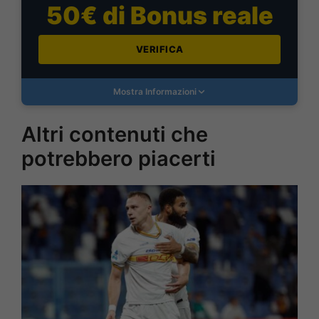
50€ di Bonus reale
VERIFICA
Mostra Informazioni
Altri contenuti che
potrebbero piacerti