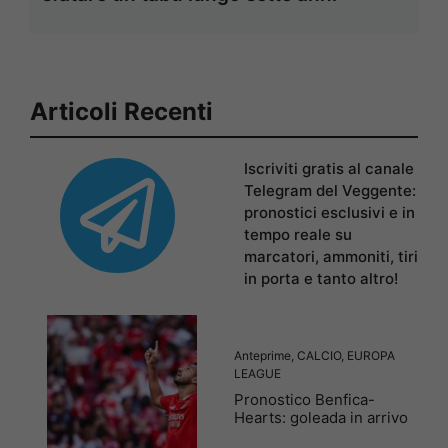
Articoli Recenti
Iscriviti gratis al canale
Telegram del Veggente:
pronostici esclusivi e in
tempo reale su
marcatori, ammoniti, tiri
in porta e tanto altro!
Anteprime
,
CALCIO
,
EUROPA
LEAGUE
Pronostico Benfica-
Hearts: goleada in arrivo