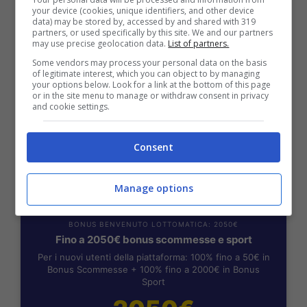
Fino a 2050€ sport e casino
your device (cookies, unique identifiers, and other device
data) may be stored by, accessed by and shared with 319
Per i nuovi registrati: 100% fino a 2.000€ in Bonus
partners, or used specifically by this site. We and our partners
Scommesse + 50% del primo deposito fino a 50€
may use precise geolocation data.
List of partners.
2050€
Some vendors may process your personal data on the basis
of legitimate interest, which you can object to by managing
your options below. Look for a link at the bottom of this page
or in the site menu to manage or withdraw consent in privacy
VERIFICA
and cookie settings.
Mostra Informazioni
Consent
Manage options
BONUS BENVENUTO LOTTOMATICA: 2050€
Fino a 2050€ bonus scommesse e sport
Per i nuovi utenti della piattaforma: 100% fino a 50€ in
Bonus Scommesse + 100% fino a 2000€ in Bonus
Sport