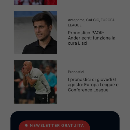
Anteprime
,
CALCIO
,
EUROPA
LEAGUE
Pronostico PAOK-
Anderlecht: funziona la
cura Lisci
Pronostici
I pronostici di giovedì 6
agosto: Europa League e
Conference League
🔔
NEWSLETTER GRATUITA