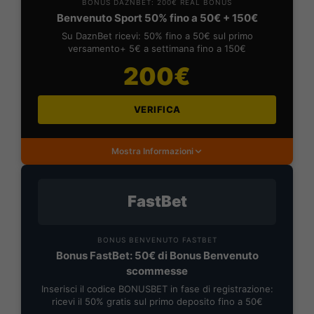
BONUS DAZNBET: 200€ REAL BONUS
Benvenuto Sport 50% fino a 50€ + 150€
Su DaznBet ricevi: 50% fino a 50€ sul primo
versamento+ 5€ a settimana fino a 150€
200€
VERIFICA
Mostra Informazioni
FastBet
BONUS BENVENUTO FASTBET
Bonus FastBet: 50€ di Bonus Benvenuto
scommesse
Inserisci il codice BONUSBET in fase di registrazione:
ricevi il 50% gratis sul primo deposito fino a 50€