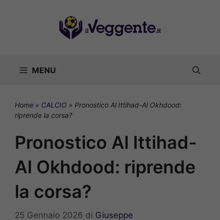
Vai
al
contenuto
MENU
Home
»
CALCIO
»
Pronostico Al Ittihad-Al Okhdood:
riprende la corsa?
Pronostico Al Ittihad-
Al Okhdood: riprende
la corsa?
25 Gennaio 2026
di
Giuseppe