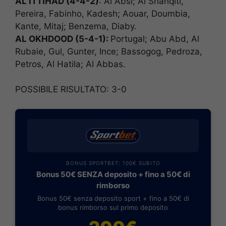
AL ITTIHAD (4-4-2)
: Al Absi; Al Shanqiti,
Pereira, Fabinho, Kadesh; Aouar, Doumbia,
Kante, Mitaj; Benzema, Diaby.
AL OKHDOOD (5-4-1):
Portugal; Abu Abd, Al
Rubaie, Gul, Gunter, Ince; Bassogog, Pedroza,
Petros, Al Hatila; Al Abbas.
POSSIBILE RISULTATO: 3-0
BONUS SPORTBET: 100€ SUBITO
Bonus 50€ SENZA deposito + fino a 50€ di
rimborso
Bonus 50€ senza deposito sport + fino a 50€ di
bonus rimborso sul primo deposito