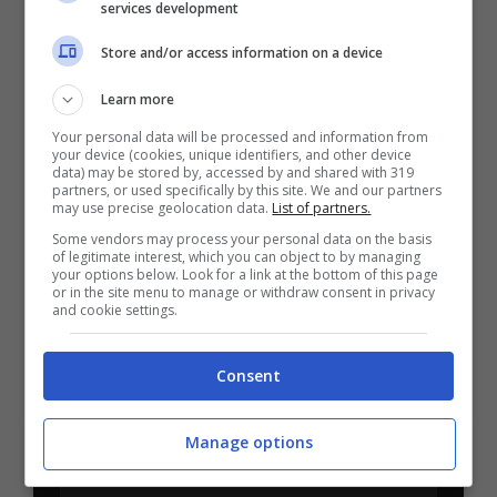
Mostra Informazioni
services development
Store and/or access information on a device
Learn more
Your personal data will be processed and information from
BONUS BENVENUTO LOTTOMATICA: 2050€
your device (cookies, unique identifiers, and other device
Fino a 2050€ bonus scommesse e sport
data) may be stored by, accessed by and shared with 319
partners, or used specifically by this site. We and our partners
Per i nuovi utenti della piattaforma: 100% fino a 50€ in
may use precise geolocation data.
List of partners.
Bonus Scommesse + 100% fino a 2000€ in Bonus
Sport
Some vendors may process your personal data on the basis
of legitimate interest, which you can object to by managing
2050€
your options below. Look for a link at the bottom of this page
or in the site menu to manage or withdraw consent in privacy
and cookie settings.
VERIFICA
Consent
Mostra Informazioni
Manage options
SNAI