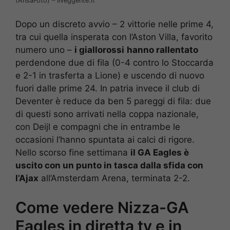
(AnsaFoto) – Ilveggente.it
Dopo un discreto avvio – 2 vittorie nelle prime 4,
tra cui quella insperata con l’Aston Villa, favorito
numero uno –
i giallorossi
hanno rallentato
perdendone due di fila (0-4 contro lo Stoccarda
e 2-1 in trasferta a Lione) e uscendo di nuovo
fuori dalle prime 24. In patria invece il club di
Deventer è reduce da ben 5 pareggi di fila: due
di questi sono arrivati nella coppa nazionale,
con Deijl e compagni che in entrambe le
occasioni l’hanno spuntata ai calci di rigore.
Nello scorso fine settimana
il GA Eagles è
uscito con un punto in tasca dalla sfida con
l’Ajax
all’Amsterdam Arena, terminata 2-2.
Come vedere Nizza-GA
Eagles in diretta tv e in