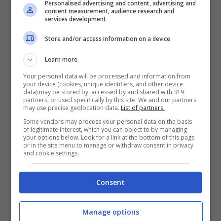
Personalised advertising and content, advertising and
Bonus 50€ senza deposito sport + fino a 50€ di
content measurement, audience research and
bonus rimborso sul primo deposito
services development
200€
Store and/or access information on a device
VERIFICA
Learn more
Your personal data will be processed and information from
your device (cookies, unique identifiers, and other device
Mostra Informazioni
data) may be stored by, accessed by and shared with 319
partners, or used specifically by this site. We and our partners
may use precise geolocation data.
List of partners.
Some vendors may process your personal data on the basis
of legitimate interest, which you can object to by managing
your options below. Look for a link at the bottom of this page
or in the site menu to manage or withdraw consent in privacy
BONUS BENVENUTO GOLDBET: 2.050€
and cookie settings.
Fino a 2050€ sport e casino
Per i nuovi registrati: 100% fino a 2.000€ in Bonus
Scommesse + 50% del primo deposito fino a 50€
Consent
2050€
Manage options