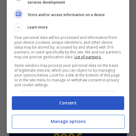
LOTTOMATICA
– Fino a 2050€ sport
services development
e casinò con bonus scommesse fino a
Store and/or access information on a device
50€ sul primo deposito
PIÙ INFO
Learn more
ISCRIVITI al canale
TELEGRAM
per ricevere
Your personal data will be processed and information from
GRATIS le notifiche con altri pronostici last
your device (cookies, unique identifiers, and other device
minute esclusivi anche su MARCATORI, TIRI E
data) may be stored by, accessed by and shared with 319
partners, or used specifically by this site. We and our partners
AMMONITI:
CLICCA QUI
may use precise geolocation data.
List of partners.
Some vendors may process your personal data on the basis
of legitimate interest, which you can object to by managing
your options below. Look for a link at the bottom of this page
or in the site menu to manage or withdraw consent in privacy
and cookie settings.
BONUS SPORTBET: 100€ SUBITO
Consent
Bonus 50€ SENZA deposito + fino a 50€ di
rimborso
Bonus 50€ senza deposito sport + fino a 50€ di
Manage options
bonus rimborso sul primo deposito