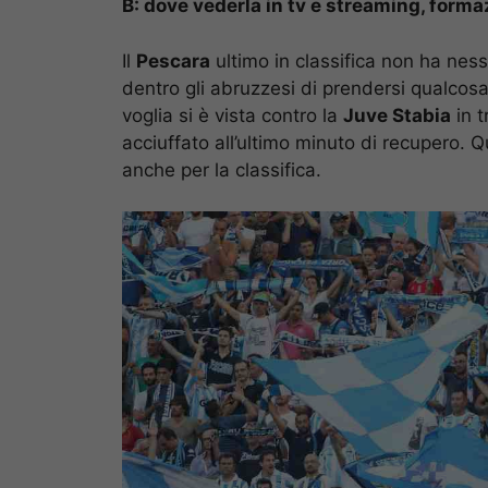
B: dove vederla in tv e streaming, forma
Il
Pescara
ultimo in classifica non ha ness
dentro gli abruzzesi di prendersi qualcosa
voglia si è vista contro la
Juve Stabia
in t
acciuffato all’ultimo minuto di recupero. 
anche per la classifica.