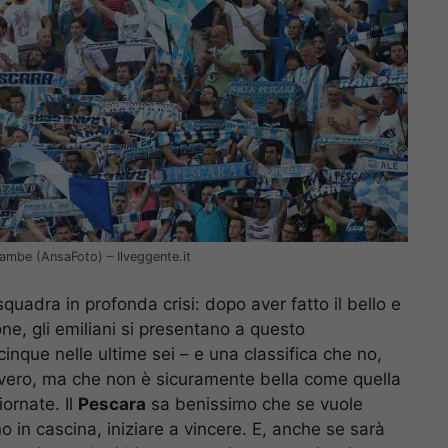
rambe (AnsaFoto) – Ilveggente.it
quadra in profonda crisi: dopo aver fatto il bello e
one, gli emiliani si presentano a questo
inque nelle ultime sei – e una classifica che no,
 vero, ma che non è sicuramente bella come quella
ornate. Il
Pescara
sa benissimo che se vuole
 in cascina, iniziare a vincere. E, anche se sarà