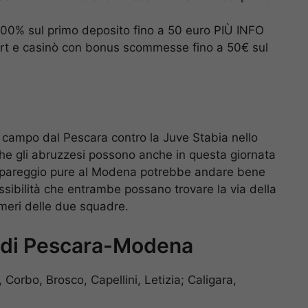
00% sul primo deposito fino a 50 euro PIÙ INFO
rt e casinò con bonus scommesse fino a 50€ sul
in campo dal Pescara contro la Juve Stabia nello
che gli abruzzesi possono anche in questa giornata
 pareggio pure al Modena potrebbe andare bene
possibilità che entrambe possano trovare la via della
umeri delle due squadre.
i di Pescara-Modena
orbo, Brosco, Capellini, Letizia; Caligara,