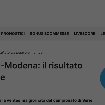
PRONOSTICI
BONUS SCOMMESSE
LIVESCORE
LE
isultato sta bene a entrambe
Modena: il risultato
be
 la ventesima giornata del campionato di Serie