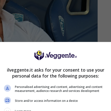
g (AnsaFoto) – Ilveggente.it
ilveggente.it asks for your consent to use your
personal data for the following purposes:
alle 15, sarà trasmessa
in diretta streaming su
ti di trasmissione di tutte le partite del campionato
Personalised advertising and content, advertising and content
nsile di 34,99 euro, quello Plus di 59,99 euro, ma
measurement, audience research and services development
arà possibile vedere il match Salernitana-Sampdoria
Store and/or access information on a device
 Prime Video
: basta essere già cliente o attivare
ere LaB Channel al prezzo di 4,99 euro al mese per