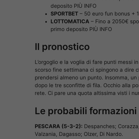
deposito PIÙ INFO
SPORTBET
– 50 euro fun bonus + 1
LOTTOMATICA
– Fino a 2050€ spo
primo deposito PIÙ INFO
Il pronostico
L’orgoglio e la voglia di fare punti messi 
scorso fine settimana ci spingono a dire 
prendersi almeno un punto. Insomma, un
dopo le tre sconfitte di fila. Occhio alla 
rete. Ci pare una quota altissima visti i n
Le probabili formazion
PESCARA (5-3-2):
Despanches; Corazza, C
Valzania, Dagasso; Olzer, Di Nardo.