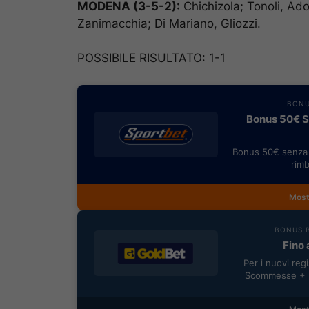
MODENA (3-5-2):
Chichizola; Tonoli, Ado
Zanimacchia; Di Mariano, Gliozzi.
POSSIBILE RISULTATO: 1-1
BONU
Bonus 50€ SE
Bonus 50€ senza 
rimb
Most
BONUS B
Fino 
Per i nuovi reg
Scommesse + 5