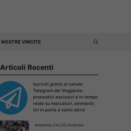
 NOSTRE VINCITE
Articoli Recenti
Iscriviti gratis al canale
Telegram del Veggente:
pronostici esclusivi e in tempo
reale su marcatori, ammoniti,
tiri in porta e tanto altro!
Anteprime
,
CALCIO
,
Eredivisie