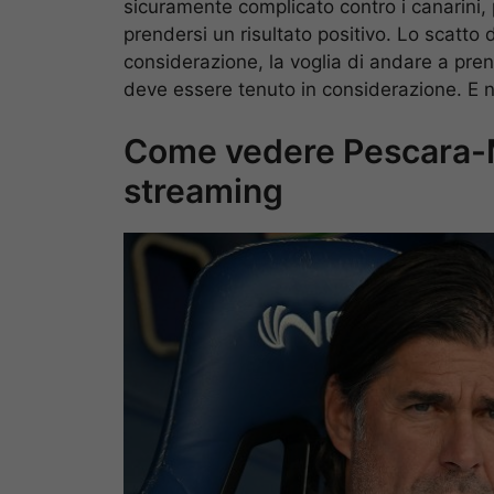
sicuramente complicato contro i canarini,
prendersi un risultato positivo. Lo scatto 
considerazione, la voglia di andare a pren
deve essere tenuto in considerazione. E n
Come vedere Pescara-Mo
streaming