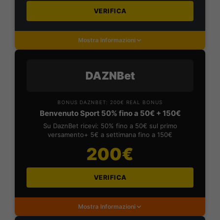
VERIFICA
Mostra Informazioni
DAZNBet
BONUS DAZNBET: 200€ REAL BONUS
Benvenuto Sport 50% fino a 50€ + 150€
Su DaznBet ricevi: 50% fino a 50€ sul primo
versamento+ 5€ a settimana fino a 150€
200€
VERIFICA
Mostra Informazioni