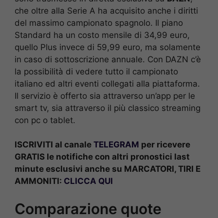
che oltre alla Serie A ha acquisito anche i diritti
del massimo campionato spagnolo. Il piano
Standard ha un costo mensile di 34,99 euro,
quello Plus invece di 59,99 euro, ma solamente
in caso di sottoscrizione annuale. Con DAZN c’è
la possibilità di vedere tutto il campionato
italiano ed altri eventi collegati alla piattaforma.
Il servizio è offerto sia attraverso un’app per le
smart tv, sia attraverso il più classico streaming
con pc o tablet.
ISCRIVITI al canale
TELEGRAM
per ricevere
GRATIS le notifiche con altri pronostici last
minute esclusivi anche su MARCATORI, TIRI E
AMMONITI:
CLICCA QUI
Comparazione quote