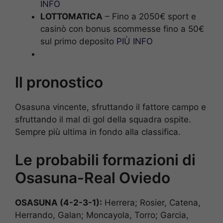
INFO
LOTTOMATICA
– Fino a 2050€ sport e
casinò con bonus scommesse fino a 50€
sul primo deposito
PIÙ INFO
Il pronostico
Osasuna vincente, sfruttando il fattore campo e
sfruttando il mal di gol della squadra ospite.
Sempre più ultima in fondo alla classifica.
Le probabili formazioni di
Osasuna-Real Oviedo
OSASUNA (4-2-3-1):
Herrera; Rosier, Catena,
Herrando, Galan; Moncayola, Torro; Garcia,