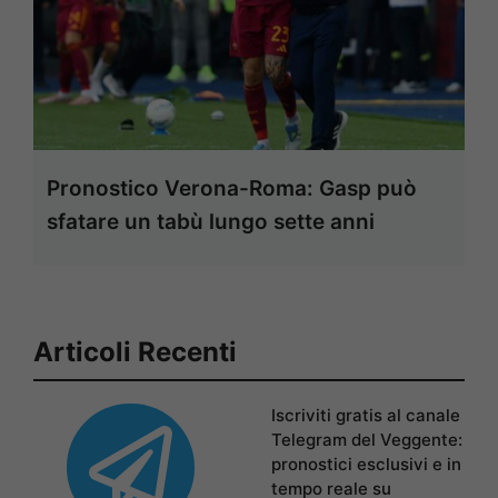
Pronostico Verona-Roma: Gasp può
sfatare un tabù lungo sette anni
Articoli Recenti
Iscriviti gratis al canale
Telegram del Veggente:
pronostici esclusivi e in
tempo reale su