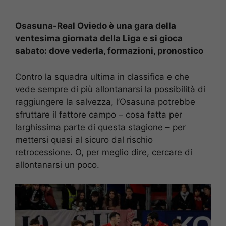
Osasuna-Real Oviedo è una gara della
ventesima giornata della Liga e si gioca
sabato: dove vederla, formazioni, pronostico
Contro la squadra ultima in classifica e che
vede sempre di più allontanarsi la possibilità di
raggiungere la salvezza, l’Osasuna potrebbe
sfruttare il fattore campo – cosa fatta per
larghissima parte di questa stagione – per
mettersi quasi al sicuro dal rischio
retrocessione. O, per meglio dire, cercare di
allontanarsi un poco.