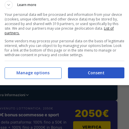
Learn more
S SPORTBET: 100€ SUBITO
200€
Your personal data will be processed and information from your device
NZA deposito + fino a 50€ di
(cookies, unique identifiers, and other device data) may be stored by,
rimborso
accessed by and shared with 319 partners, or used specifically by this
site. We and our partners may use precise geolocation data.
VERIFICA
List of
deposito sport + fino a 50€ di bonus
partners.
orso sul primo deposito
Some vendors may process your personal data on the basis of legitimate
interest, which you can object to by managing your options below. Look
ra Informazioni
for a link at the bottom of this page or in the site menu to manage or
withdraw consent in privacy and cookie settings.
2050€
ENVENUTO GOLDBET: 2.050€
a 2050€ sport e casino
Manage options
Consent
istrati: 100% fino a 2.000€ in Bonus
VERIFICA
0% del primo deposito fino a 50€
ra Informazioni
NVENUTO LOTTOMATICA: 2050€
2050€
0€ bonus scommesse e sport
i della piattaforma: 100% fino a 50€ in
VERIFICA
se + 100% fino a 2000€ in Bonus