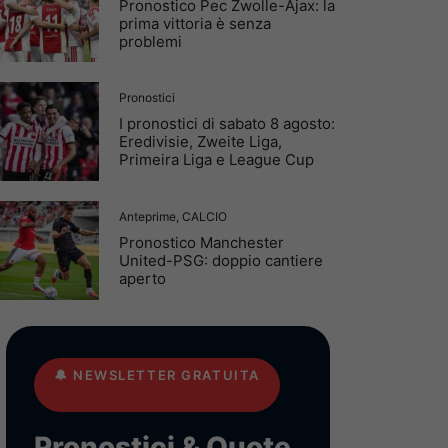
Pronostico Pec Zwolle-Ajax: la
prima vittoria è senza
problemi
Pronostici
I pronostici di sabato 8 agosto:
Eredivisie, Zweite Liga,
Primeira Liga e League Cup
Anteprime
,
CALCIO
Pronostico Manchester
United-PSG: doppio cantiere
aperto
🔔
NEWSLETTER GRATUITA
Pronostici & Quote