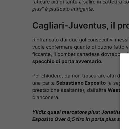
faticare più di tanto a salire in cattedra co
plus” è piuttosto intrigante.
Cagliari-Juventus, il pro
Rinfrancato dai due gol consecutivi mess
vuole confermare quanto di buono fatto ve
ficcante, il bomber canadese dovrebbe r
specchio di porta avversario.
Per chiudere, da non trascurare altri due n
una parte
Sebastiano Esposito
(a segno a
prestazione esaltante), dall’altra
Weston 
bianconera.
Yildiz quasi marcatore plus; Jonathan Da
Esposito Over 0,5 tiro in porta plus si t