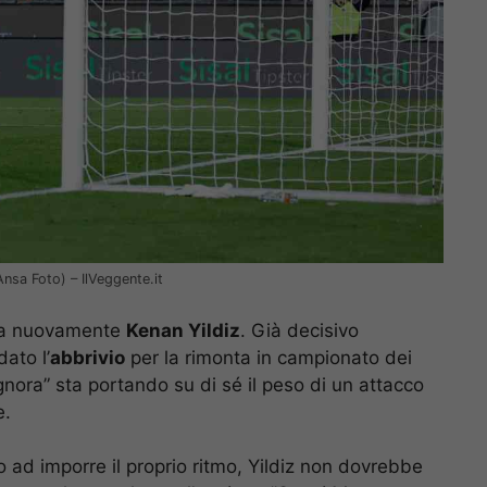
Ansa Foto) – IlVeggente.it
 sia nuovamente
Kenan Yildiz
. Già decisivo
ato l’
abbrivio
per la rimonta in campionato dei
gnora” sta portando su di sé il peso di un attacco
e.
o ad imporre il proprio ritmo, Yildiz non dovrebbe