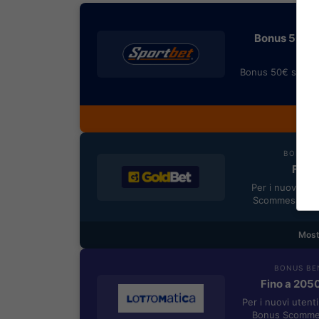
BONU
Bonus 50€ SE
Bonus 50€ senza 
rimb
Most
BONUS B
Fino 
Per i nuovi reg
Scommesse + 5
Most
BONUS BE
Fino a 205
Per i nuovi utent
Bonus Scommes