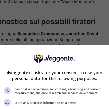
n tutta la sua classe: l’
opzione “Quasi Marcatore
nostico sui possibili tiratori
i a segno
Sassuolo e Cremonese, Jonathan David
dere nelle ultime apparizioni. Sempre più
iuscire a scoccare almeno
due tiri verso lo
omi particolarmente intriganti alla voce tiratori: da
ll’andata dove si rese protagonista di una
ilveggente.it asks for your consent to use your
McKennie
, il vero uomo del momento in casa
personal data for the following purposes:
Personalised advertising and content, advertising and content
measurement, audience research and services development
vid Over 1,5 tiri in porta plus; McKennie ed
rovano a quota 13,54 su Goldbet.
Store and/or access information on a device