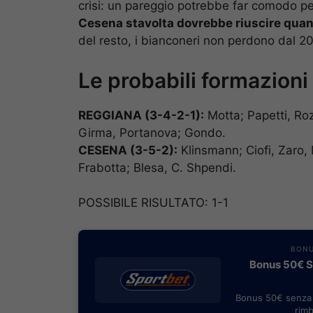
crisi: un pareggio potrebbe far comodo p
Cesena stavolta dovrebbe riuscire quan
del resto, i bianconeri non perdono dal 2
Le probabili formazion
REGGIANA (3-4-2-1):
Motta; Papetti, Roz
Girma, Portanova; Gondo.
CESENA (3-5-2):
Klinsmann; Ciofi, Zaro, M
Frabotta; Blesa, C. Shpendi.
POSSIBILE RISULTATO: 1-1
BONU
Bonus 50€ SE
Bonus 50€ senza 
rimb