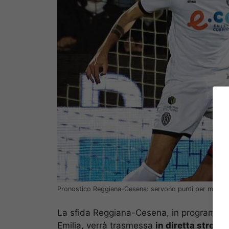
Pronostico Reggiana-Cesena: servono punti per muovere 
La sfida Reggiana-Cesena, in programma 
Emilia, verrà trasmessa
in diretta strea