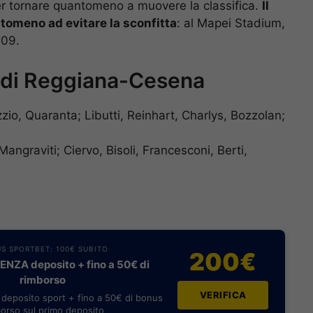
er tornare quantomeno a muovere la classifica.
Il
tomeno ad evitare la sconfitta
: al Mapei Stadium,
009.
i di Reggiana-Cesena
zio, Quaranta; Libutti, Reinhart, Charlys, Bozzolan;
angraviti; Ciervo, Bisoli, Francesconi, Berti,
S SPORTBET: 100€ SUBITO
200€
NZA deposito + fino a 50€ di
rimborso
VERIFICA
deposito sport + fino a 50€ di bonus
orso sul primo deposito