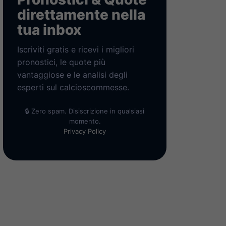
direttamente nella
tua inbox
Iscriviti gratis e ricevi i migliori
pronostici, le quote più
vantaggiose e le analisi degli
esperti sul calcioscommesse.
🔒 Zero spam. Disiscrizione in qualsiasi
momento.
Privacy Policy