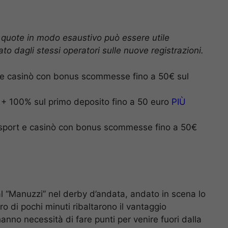
 quote in modo esaustivo può essere utile
to dagli stessi operatori sulle nuove registrazioni.
 e casinò con bonus scommesse fino a 50€ sul
+ 100% sul primo deposito fino a 50 euro
PIÙ
sport e casinò con bonus scommesse fino a 50€
al “Manuzzi” nel derby d’andata, andato in scena lo
o di pochi minuti ribaltarono il vantaggio
nno necessità di fare punti per venire fuori dalla