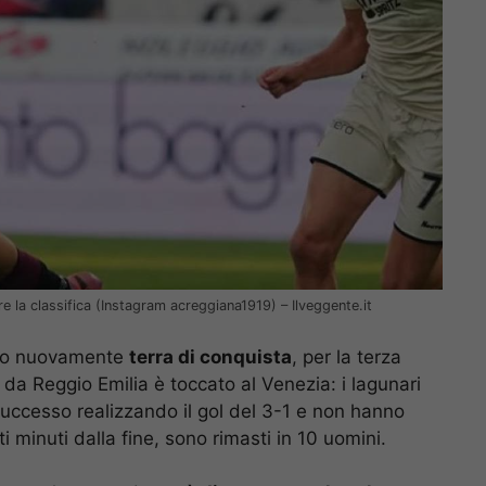
la classifica (Instagram acreggiana1919) – Ilveggente.it
ato nuovamente
terra di conquista
, per la terza
i da Reggio Emilia è toccato al Venezia: i lagunari
 successo realizzando il gol del 3-1 e non hanno
 minuti dalla fine, sono rimasti in 10 uomini.