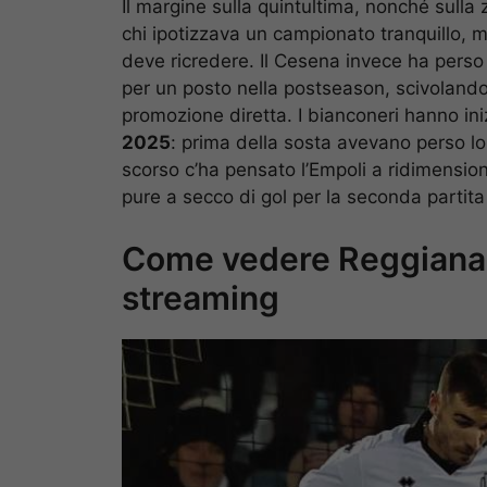
Il margine sulla quintultima, nonché sull
chi ipotizzava un campionato tranquillo, m
deve ricredere. Il Cesena invece ha perso 
per un posto nella postseason, scivolando
promozione diretta. I bianconeri hanno ini
2025
: prima della sosta avevano perso lo
scorso c’ha pensato l’Empoli a ridimensio
pure a secco di gol per la seconda partita d
Come vedere Reggiana-C
streaming