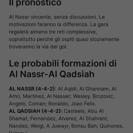
Il pronostico
Al Nassr vincente, senza discussioni. Le
motivazioni faranno la differenza. La gara
regalerà almeno tre reti complessive,
soprattutto perché gli ospiti quasi sicuramente
troveranno la via del gol.
Le probabili formazioni di
Al Nassr-Al Qadsiah
AL NASSR (4-4-2)
: Al Aqidi; Al Ghannam, Al
Amri, Martinez, Al Nasser; Wesley, Brozovic,
Angelo, Coman; Ronaldo, Joao Felix.
AL QADSIAH (4-4-2):
Casteels; Abu Al
Shamat, Fernandez, Alvarez, Al Shahrani;
Nandez, Weigl, A Juwayr, Bonsu Bah; Quinones,