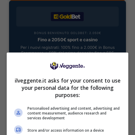
BONUS BENVENUTO GOLDBET: 2.050€
Fino a 2050€ sport e casino
Per i nuovi registrati: 100% fino a 2.000€ in Bonus
Scommesse + 50% del primo deposito fino a 50€
2050€
VERIFICA
ilveggente.it asks for your consent to use
your personal data for the following
purposes:
Mostra Informazioni
Personalised advertising and content, advertising and
content measurement, audience research and
services development
Store and/or access information on a device
BONUS BENVENUTO LOTTOMATICA: 2050€