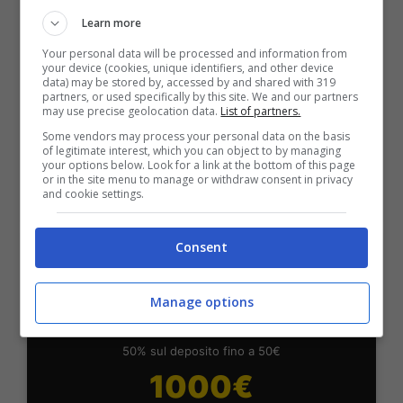
Fino a 2050€ bonus scommesse e sport
Learn more
Per i nuovi utenti della piattaforma: 100% fino a 50€ in
Your personal data will be processed and information from
Bonus Scommesse + 100% fino a 2000€ in Bonus
your device (cookies, unique identifiers, and other device
Sport
data) may be stored by, accessed by and shared with 319
partners, or used specifically by this site. We and our partners
2050€
may use precise geolocation data.
List of partners.
Some vendors may process your personal data on the basis
of legitimate interest, which you can object to by managing
VERIFICA
your options below. Look for a link at the bottom of this page
or in the site menu to manage or withdraw consent in privacy
and cookie settings.
Mostra Informazioni
Consent
SNAI
Manage options
Bonus Benvenuto Sport: fino a 1.000€
50% sul deposito fino a 50€
1000€