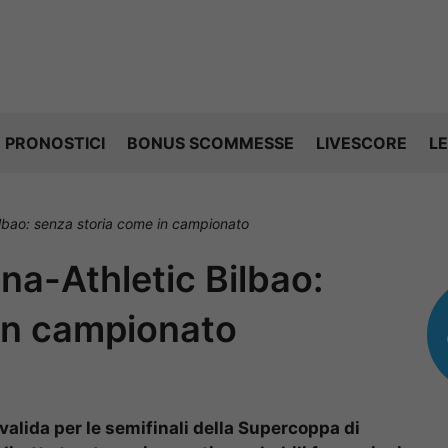
PRONOSTICI
BONUS SCOMMESSE
LIVESCORE
LE
ilbao: senza storia come in campionato
na-Athletic Bilbao:
in campionato
valida per le semifinali della Supercoppa di