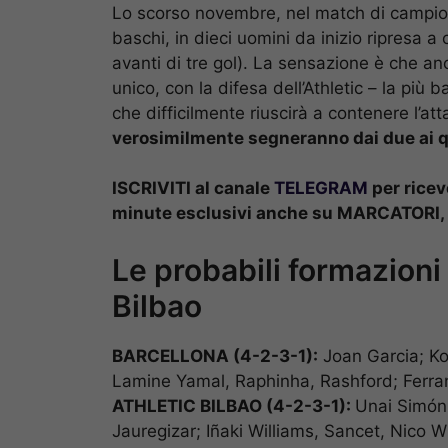
Lo scorso novembre, nel match di campionat
baschi, in dieci uomini da inizio ripresa a
avanti di tre gol). La sensazione è che 
unico, con la difesa dell’Athletic – la più b
che difficilmente riuscirà a contenere l’at
verosimilmente segneranno dai due ai q
ISCRIVITI al canale
TELEGRAM
per ricev
minute esclusivi anche su MARCATORI,
Le probabili formazioni
Bilbao
BARCELLONA (4-2-3-1):
Joan Garcia; Kou
Lamine Yamal, Raphinha, Rashford; Ferran
ATHLETIC BILBAO (4-2-3-1):
Unai Simón;
Jauregizar; Iñaki Williams, Sancet, Nico W