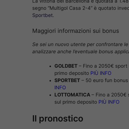
La vittoria del Barcellona è quotata a 1.4
segno “Multigol Casa 2-4” è quotato inve
Sportbet
.
Maggiori informazioni sui bonus
Se sei un nuovo utente per confrontare le
analizzare anche l’eventuale bonus applica
GOLDBET
– Fino a 2050€ sport
primo deposito
PIÙ INFO
SPORTBET
– 50 euro fun bonus 
INFO
LOTTOMATICA
– Fino a 2050€ 
sul primo deposito
PIÙ INFO
Il pronostico