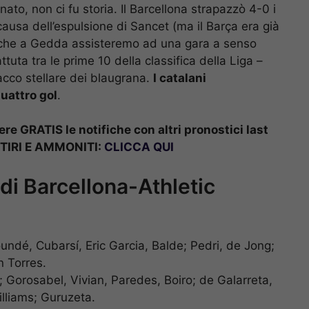
o, non ci fu storia. Il Barcellona strapazzò 4-0 i
 causa dell’espulsione di Sancet (ma il Barça era già
anche a Gedda assisteremo ad una gara a senso
attuta tra le prime 10 della classifica della Liga –
tacco stellare dei blaugrana.
I catalani
uattro gol
.
ere GRATIS le notifiche con altri pronostici last
 TIRI E AMMONITI:
CLICCA QUI
 di Barcellona-Athletic
ndé, Cubarsí, Eric Garcia, Balde; Pedri, de Jong;
 Torres.
 Gorosabel, Vivian, Paredes, Boiro; de Galarreta,
illiams; Guruzeta.