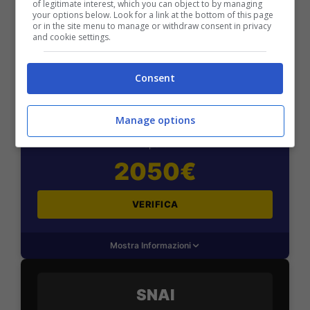
of legitimate interest, which you can object to by managing
your options below. Look for a link at the bottom of this page
or in the site menu to manage or withdraw consent in privacy
and cookie settings.
Consent
BONUS BENVENUTO LOTTOMATICA: 2050€
Fino a 2050€ bonus scommesse e sport
Per i nuovi utenti della piattaforma: 100% fino a 50€ in
Manage options
Bonus Scommesse + 100% fino a 2000€ in Bonus
Sport
2050€
VERIFICA
Mostra Informazioni
SNAI