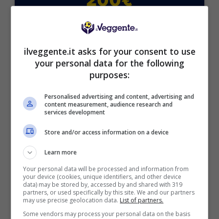
VERIFICA
ilveggente.it asks for your consent to use
Mostra Informazioni
your personal data for the following
purposes:
Personalised advertising and content, advertising and
content measurement, audience research and
services development
BONUS BENVENUTO GOLDBET: 2.050€
Fino a 2050€ sport e casino
Store and/or access information on a device
Per i nuovi registrati: 100% fino a 2.000€ in Bonus
Scommesse + 50% del primo deposito fino a 50€
Learn more
2050€
Your personal data will be processed and information from
your device (cookies, unique identifiers, and other device
data) may be stored by, accessed by and shared with 319
VERIFICA
partners, or used specifically by this site. We and our partners
may use precise geolocation data.
List of partners.
Some vendors may process your personal data on the basis
Mostra Informazioni