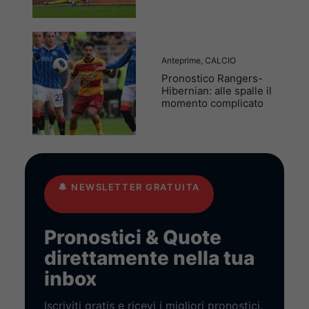
Anteprime
,
CALCIO
Pronostico Rangers-
Hibernian: alle spalle il
momento complicato
🔔
NEWSLETTER GRATUITA
Pronostici & Quote
direttamente nella tua
inbox
Iscriviti gratis e ricevi i migliori pronostici,