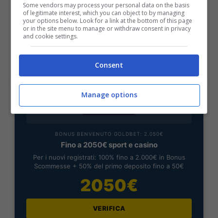
bonus rimborso sul primo deposito
Some vendors may process your personal data on the basis
of legitimate interest, which you can object to by managing
200€
your options below. Look for a link at the bottom of this page
or in the site menu to manage or withdraw consent in privacy
and cookie settings.
VERIFICA
Consent
Mostra Informazioni
Manage options
BONUS BENVENUTO GOLDBET: 2.050€
Fino a 2050€ sport e casino
Per i nuovi registrati: 100% fino a 2.000€ in Bonus
Scommesse + 50% del primo deposito fino a 50€
2050€
VERIFICA