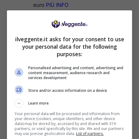
euro
PIÙ INFO
LOTTOMATICA
– Fino a 2050€ sport
e casinò con bonus scommesse fino a
50€ sul primo deposito
PIÙ INFO
ilveggente.it asks for your consent to use
ISCRIVITI al canale
TELEGRAM
per ricevere
your personal data for the following
GRATIS le notifiche con altri pronostici last
purposes:
minute esclusivi anche su MARCATORI, TIRI E
AMMONITI:
CLICCA QUI
Personalised advertising and content, advertising and
content measurement, audience research and
services development
Store and/or access information on a device
Learn more
BONUS SPORTBET: 100€ SUBITO
Your personal data will be processed and information from
your device (cookies, unique identifiers, and other device
Bonus 50€ SENZA deposito + fino a 50€ di
data) may be stored by, accessed by and shared with 319
rimborso
partners, or used specifically by this site. We and our partners
may use precise geolocation data.
List of partners.
Bonus 50€ senza deposito sport + fino a 50€ di