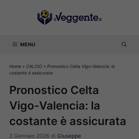
Vai
al
contenuto
MENU
Home
»
CALCIO
»
Pronostico Celta Vigo-Valencia: la
costante è assicurata
Pronostico Celta
Vigo-Valencia: la
costante è assicurata
2 Gennaio 2026
di
Giuseppe