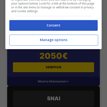
your options below. Look for a link at the bottom of this page
or in the site menu to manage or withdraw consent in privacy
and cookie settings.
Consent
BONUS BENVENUTO LOTTOMATICA: 2050€
Fino a 2050€ bonus scommesse e sport
Per i nuovi utenti della piattaforma: 100% fino a 50€ in
Manage options
Bonus Scommesse + 100% fino a 2000€ in Bonus
Sport
2050€
VERIFICA
Mostra Informazioni
SNAI