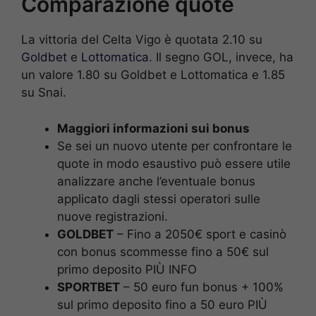
Comparazione quote
La vittoria del Celta Vigo è quotata 2.10 su
Goldbet
e
Lottomatica
. Il segno GOL, invece, ha
un valore 1.80 su Goldbet e Lottomatica e 1.85
su Snai.
Maggiori informazioni sui bonus
Se sei un nuovo utente per confrontare le
quote in modo esaustivo può essere utile
analizzare anche l’eventuale bonus
applicato dagli stessi operatori sulle
nuove registrazioni.
GOLDBET
– Fino a 2050€ sport e casinò
con bonus scommesse fino a 50€ sul
primo deposito PIÙ INFO
SPORTBET
– 50 euro fun bonus + 100%
sul primo deposito fino a 50 euro PIÙ