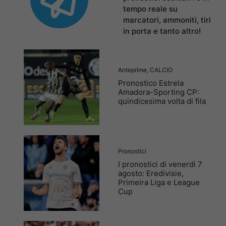
tempo reale su
marcatori, ammoniti, tiri
in porta e tanto altro!
Anteprime
,
CALCIO
Pronostico Estrela
Amadora-Sporting CP:
quindicesima volta di fila
Pronostici
I pronostici di venerdì 7
agosto: Eredivisie,
Primeira Liga e League
Cup