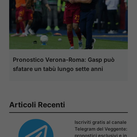
Pronostico Verona-Roma: Gasp può
sfatare un tabù lungo sette anni
Articoli Recenti
Iscriviti gratis al canale
Telegram del Veggente:
pronostici esclusivi e in