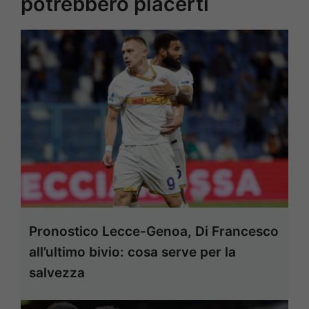
potrebbero piacerti
Pronostico Lecce-Genoa, Di Francesco
all’ultimo bivio: cosa serve per la
salvezza