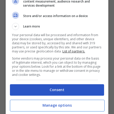
content measurement, audience research and
services development
Mostra Informazioni
Store and/or access information on a device
Learn more
Your personal data will be processed and information from
your device (cookies, unique identifiers, and other device
BONUS BENVENUTO LOTTOMATICA: 2050€
data) may be stored by, accessed by and shared with 319
Fino a 2050€ bonus scommesse e sport
partners, or used specifically by this site. We and our partners
may use precise geolocation data.
List of partners.
Per i nuovi utenti della piattaforma: 100% fino a 50€ in
Bonus Scommesse + 100% fino a 2000€ in Bonus
Some vendors may process your personal data on the basis
Sport
of legitimate interest, which you can object to by managing
your options below. Look for a link at the bottom of this page
2050€
or in the site menu to manage or withdraw consent in privacy
and cookie settings.
VERIFICA
Consent
Mostra Informazioni
Manage options