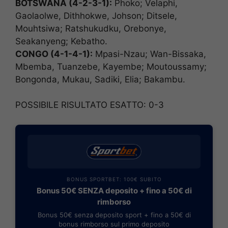
BOTSWANA (4-2-3-1):
Phoko; Velaphi,
Gaolaolwe, Dithhokwe, Johson; Ditsele,
Mouhtsiwa; Ratshukudku, Orebonye,
Seakanyeng; Kebatho.
CONGO (4-1-4-1):
Mpasi-Nzau; Wan-Bissaka,
Mbemba, Tuanzebe, Kayembe; Moutoussamy;
Bongonda, Mukau, Sadiki, Elia; Bakambu.
POSSIBILE RISULTATO ESATTO: 0-3
BONUS SPORTBET: 100€ SUBITO
Bonus 50€ SENZA deposito + fino a 50€ di
rimborso
Bonus 50€ senza deposito sport + fino a 50€ di
bonus rimborso sul primo deposito