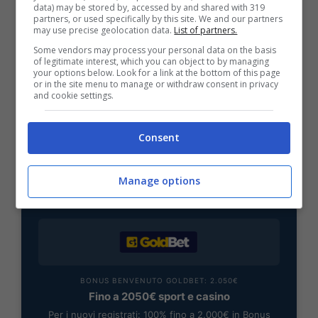
data) may be stored by, accessed by and shared with 319
partners, or used specifically by this site. We and our partners
BONUS SPORTBET: 100€ SUBITO
may use precise geolocation data.
List of partners.
Bonus 50€ SENZA deposito + fino a 50€ di
Some vendors may process your personal data on the basis
rimborso
of legitimate interest, which you can object to by managing
your options below. Look for a link at the bottom of this page
Bonus 50€ senza deposito sport + fino a 50€ di
or in the site menu to manage or withdraw consent in privacy
bonus rimborso sul primo deposito
and cookie settings.
200€
Consent
VERIFICA
Manage options
Mostra Informazioni
BONUS BENVENUTO GOLDBET: 2.050€
Fino a 2050€ sport e casino
Per i nuovi registrati: 100% fino a 2.000€ in Bonus