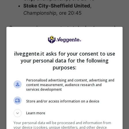
Stoke City-Sheffield United
,
Championship
, ore 20:45
Comparazione quota totale (gol + over):
20.86
GOLDBET
;
19.73
SNAI
;
20.86
LOTTOMATICA
ilveggente.it asks for your consent to use
Il “clamoroso”
your personal data for the following
purposes:
•
2
in
Leicester-Derby County,
Championship
,
Personalised advertising and content, advertising and
ore 20
:45
content measurement, audience research and
services development
Store and/or access information on a device
Learn more
Your personal data will be processed and information from
your device (cookies, unique identifiers, and other device