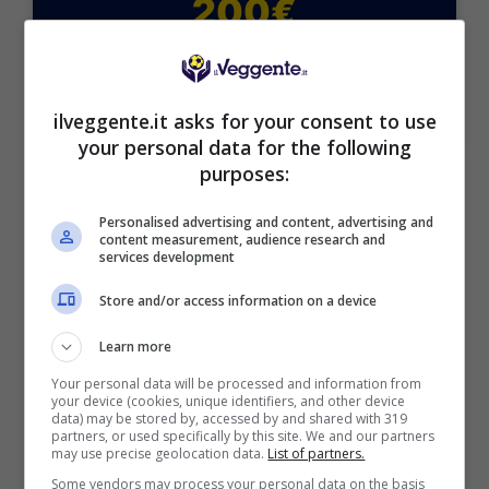
200€
VERIFICA
ilveggente.it asks for your consent to use
Mostra Informazioni
your personal data for the following
purposes:
Personalised advertising and content, advertising and
content measurement, audience research and
services development
BONUS BENVENUTO GOLDBET: 2.050€
Fino a 2050€ sport e casino
Store and/or access information on a device
Per i nuovi registrati: 100% fino a 2.000€ in Bonus
Scommesse + 50% del primo deposito fino a 50€
Learn more
2050€
Your personal data will be processed and information from
your device (cookies, unique identifiers, and other device
data) may be stored by, accessed by and shared with 319
VERIFICA
partners, or used specifically by this site. We and our partners
may use precise geolocation data.
List of partners.
Some vendors may process your personal data on the basis