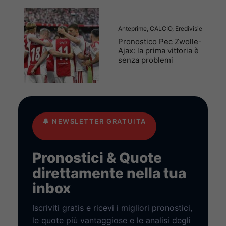
Anteprime
,
CALCIO
,
Eredivisie
Pronostico Pec Zwolle-
Ajax: la prima vittoria è
senza problemi
🔔
NEWSLETTER GRATUITA
Pronostici & Quote
direttamente nella tua
inbox
Iscriviti gratis e ricevi i migliori pronostici,
le quote più vantaggiose e le analisi degli