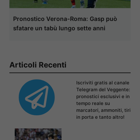
Pronostico Verona-Roma: Gasp può
sfatare un tabù lungo sette anni
Articoli Recenti
Iscriviti gratis al canale
Telegram del Veggente:
pronostici esclusivi e in
tempo reale su
marcatori, ammoniti, tiri
in porta e tanto altro!