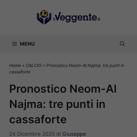
Vai
al
contenuto
MENU
Home
»
CALCIO
»
Pronostico Neom-Al Najma: tre punti in
cassaforte
Pronostico Neom-Al
Najma: tre punti in
cassaforte
24 Dicembre 2025
di
Giuseppe