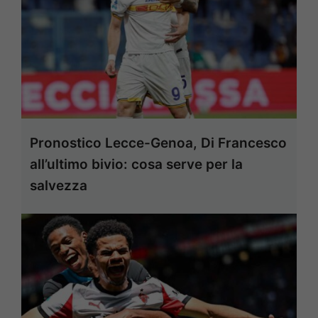
Pronostico Lecce-Genoa, Di Francesco
all’ultimo bivio: cosa serve per la
salvezza