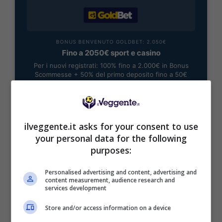
BONUS BENVENUTO GOLDBET: 2.050€
Fino a 2050€ sport e casino
Per i nuovi registrati: 100% fino a 2.000€ in Bonus
Scommesse + 50% del primo deposito fino a 50€
2050€
VERIFICA
ilveggente.it asks for your consent to use
your personal data for the following
Mostra Informazioni
purposes:
Personalised advertising and content, advertising and
content measurement, audience research and
services development
Store and/or access information on a device
BONUS BENVENUTO LOTTOMATICA: 2050€
Fino a 2050€ bonus scommesse e sport