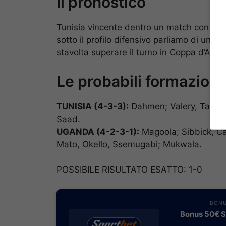
Il pronostico
Tunisia vincente dentro un match con una
sotto il profilo difensivo parliamo di una
stavolta superare il turno in Coppa d’Afric
Le probabili formazion
TUNISIA (4-3-3):
Dahmen; Valery, Talbi, Br
Saad.
UGANDA (4-2-3-1):
Magoola; Sibbick, C
Mato, Okello, Ssemugabi; Mukwala.
POSSIBILE RISULTATO ESATTO: 1-0
BONU
Bonus 50€ SE