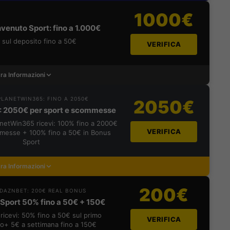
1000€
venuto Sport: fino a 1.000€
sul deposito fino a 50€
VERIFICA
ra Informazioni
LANETWIN365: FINO A 2050€
2050€
: 2050€ per sport e scommesse
lanetWin365 ricevi: 100% fino a 2000€
VERIFICA
messe + 100% fino a 50€ in Bonus
Sport
ra Informazioni
200€
DAZNBET: 200€ REAL BONUS
Sport 50% fino a 50€ + 150€
ricevi: 50% fino a 50€ sul primo
VERIFICA
o+ 5€ a settimana fino a 150€