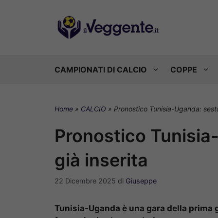
Vai
al
contenuto
CAMPIONATI DI CALCIO
COPPE
Home
»
CALCIO
»
Pronostico Tunisia-Uganda: sesta
Pronostico Tunisia
già inserita
22 Dicembre 2025
di
Giuseppe
Tunisia-Uganda è una gara della prima g