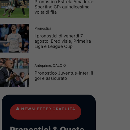
Pronostico Estrela Amadora-
Sporting CP: quindicesima
volta di fila
Pronostici
I pronostici di venerdì 7
agosto: Eredivisie, Primeira
Liga e League Cup
Anteprime
,
CALCIO
Pronostico Juventus-Inter: il
gol è assicurato
🔔
NEWSLETTER GRATUITA
Pronostici & Quote