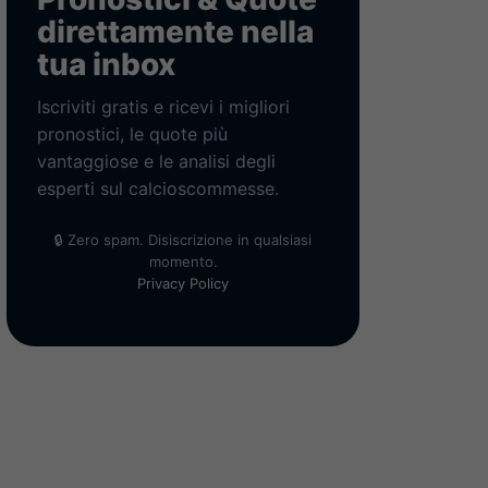
direttamente nella
tua inbox
Iscriviti gratis e ricevi i migliori
pronostici, le quote più
vantaggiose e le analisi degli
esperti sul calcioscommesse.
🔒 Zero spam. Disiscrizione in qualsiasi
momento.
Privacy Policy