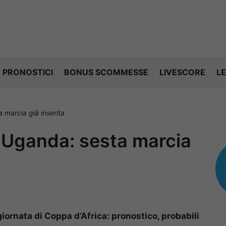
PRONOSTICI
BONUS SCOMMESSE
LIVESCORE
LE
 marcia già inserita
-Uganda: sesta marcia
iornata di Coppa d’Africa: pronostico, probabili