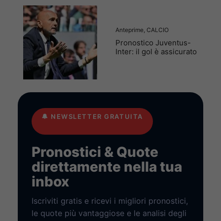
Anteprime
,
CALCIO
Pronostico Juventus-
Inter: il gol è assicurato
🔔
NEWSLETTER GRATUITA
Pronostici & Quote
direttamente nella tua
inbox
Iscriviti gratis e ricevi i migliori pronostici,
le quote più vantaggiose e le analisi degli