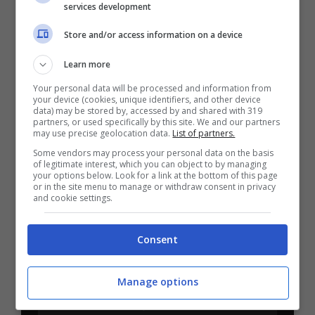
Mostra Informazioni
services development
Store and/or access information on a device
Learn more
Your personal data will be processed and information from
BONUS BENVENUTO LOTTOMATICA: 2050€
your device (cookies, unique identifiers, and other device
Fino a 2050€ bonus scommesse e sport
data) may be stored by, accessed by and shared with 319
partners, or used specifically by this site. We and our partners
Per i nuovi utenti della piattaforma: 100% fino a 50€ in
may use precise geolocation data.
List of partners.
Bonus Scommesse + 100% fino a 2000€ in Bonus
Sport
Some vendors may process your personal data on the basis
of legitimate interest, which you can object to by managing
2050€
your options below. Look for a link at the bottom of this page
or in the site menu to manage or withdraw consent in privacy
and cookie settings.
VERIFICA
Consent
Mostra Informazioni
Manage options
SNAI