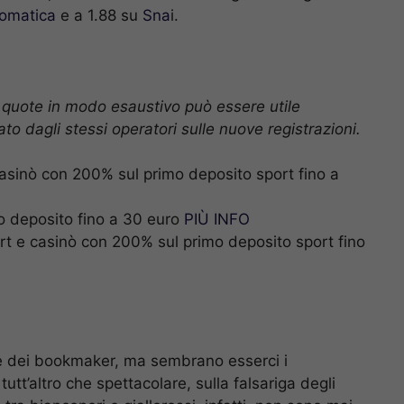
tomatica
e a 1.88 su
Sna
i.
 quote in modo esaustivo può essere utile
to dagli stessi operatori sulle nuove registrazioni.
asinò con 200% sul primo deposito sport fino a
o deposito fino a 30 euro
PIÙ INFO
rt e casinò con 200% sul primo deposito sport fino
e dei bookmaker, ma sembrano esserci i
tutt’altro che spettacolare, sulla falsariga degli