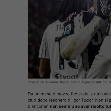
Pronostico Juventus-Roma, occhio ai precedenti: c’è un
Da un mese e mezzo l’ex ct della nazionale
club dopo l’esonero di Igor Tudor. Non si p
bianconeri
non sembrano aver risolto tutt