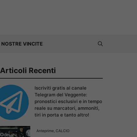
 NOSTRE VINCITE
Articoli Recenti
Iscriviti gratis al canale
Telegram del Veggente:
pronostici esclusivi e in tempo
reale su marcatori, ammoniti,
tiri in porta e tanto altro!
Anteprime
,
CALCIO