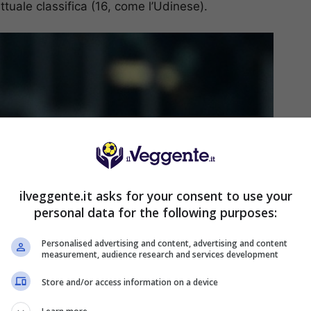
ttuale classifica (16, come l’Udinese).
ilveggente.it asks for your consent to use your
personal data for the following purposes:
Personalised advertising and content, advertising and content
measurement, audience research and services development
Store and/or access information on a device