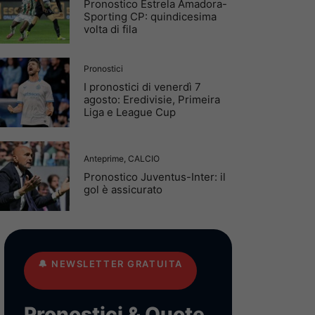
Pronostico Estrela Amadora-
Sporting CP: quindicesima
volta di fila
Pronostici
I pronostici di venerdì 7
agosto: Eredivisie, Primeira
Liga e League Cup
Anteprime
,
CALCIO
Pronostico Juventus-Inter: il
gol è assicurato
🔔
NEWSLETTER GRATUITA
Pronostici & Quote