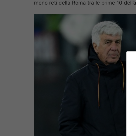
meno reti della Roma tra le prime 10 dell’a