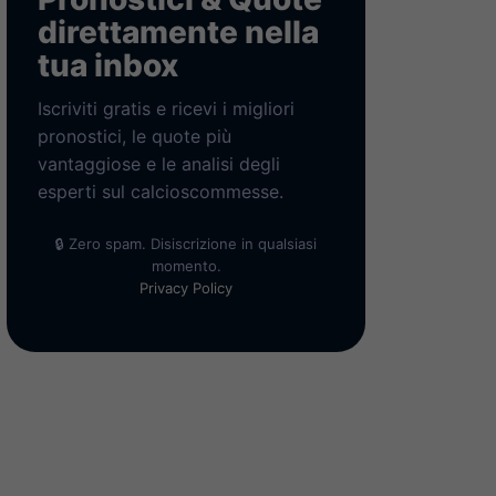
direttamente nella
tua inbox
Iscriviti gratis e ricevi i migliori
pronostici, le quote più
vantaggiose e le analisi degli
esperti sul calcioscommesse.
🔒 Zero spam. Disiscrizione in qualsiasi
momento.
Privacy Policy