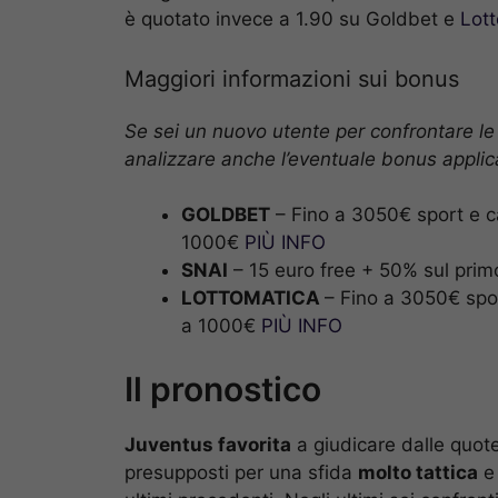
è quotato invece a 1.90 su Goldbet e
Lot
Maggiori informazioni sui bonus
Se sei un nuovo utente per confrontare le
analizzare anche l’eventuale bonus applica
GOLDBET
– Fino a 3050€ sport e c
1000€
PIÙ INFO
SNAI
– 15 euro free + 50% sul prim
LOTTOMATICA
– Fino a 3050€ spo
a 1000€
PIÙ INFO
Il pronostico
Juventus favorita
a giudicare dalle quot
presupposti per una sfida
molto tattica
e 