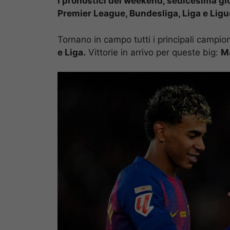
I pronostici del weekend, sedicesima gi
Premier League, Bundesliga, Liga e Ligu
Tornano in campo tutti i principali campio
e Liga.
Vittorie in arrivo per queste big:
Ma