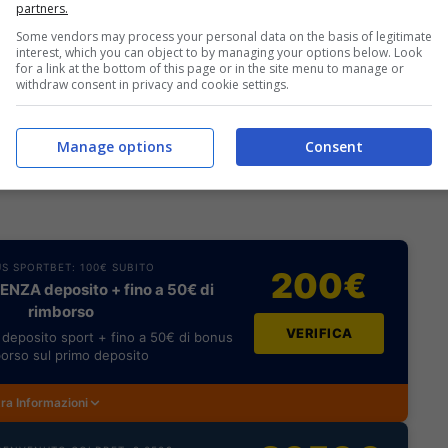
15
partners.
abato 15:30
Some vendors may process your personal data on the basis of legitimate
interest, which you can object to by managing your options below. Look
, domenica 18:30
for a link at the bottom of this page or in the site menu to manage or
er League
, domenica 17:30
withdraw consent in privacy and cookie settings.
 sabato 18:30
cevere GRATIS le notifiche con altri pronostici
Manage options
Consent
TORI, TIRI E AMMONITI:
CLICCA QUI
S SPORTBET: 100€ SUBITO
200€
NZA deposito + fino a 50€ di
rimborso
VERIFICA
deposito sport + fino a 50€ di bonus
orso sul primo deposito
ra Informazioni