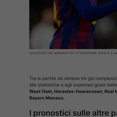
I pronostici del weekend (20-21 dicembre): Serie A e ca
Tra le partite da almeno tre gol complessi
alle statistiche e agli expected goals del
West Ham, Heracles-Heerenveen, Real M
Bayern Monaco.
I pronostici sulle altre p