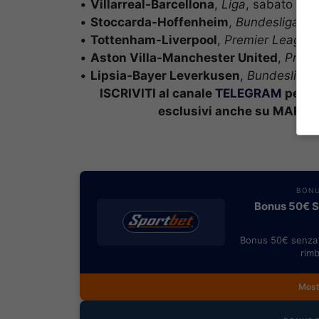
•
Villarreal-Barcellona
,
Liga
, sabato 16:
•
Stoccarda-Hoffenheim
,
Bundesliga
, s
•
Tottenham-Liverpool
,
Premier League
•
Aston Villa-Manchester United
,
Premi
•
Lipsia-Bayer Leverkusen
,
Bundesliga
,
ISCRIVITI al canale
TELEGRAM
per ri
esclusivi anche su MARCA
BONU
Bonus 50€ SE
Bonus 50€ senza 
rimb
Most