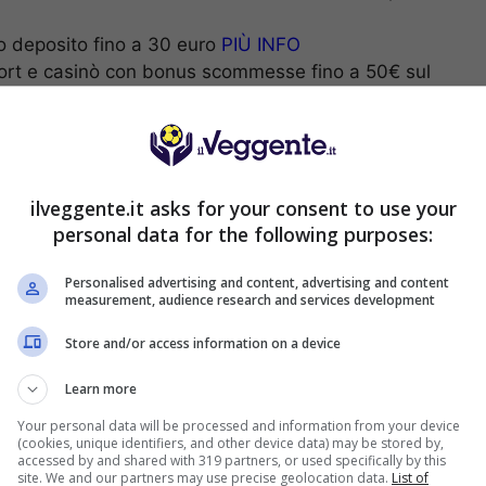
o deposito fino a 30 euro
PIÙ INFO
ort e casinò con bonus scommesse fino a 50€ sul
enti: i pronostici
ilveggente.it asks for your consent to use your
Atletico Madrid,
Liga
, domenica 14:00)
personal data for the following purposes:
-West Ham,
Premier League
, sabato 16:00)
ga
, sabato 21:00)
Personalised advertising and content, advertising and content
n Monaco,
Bundesliga
, domenica 17:30)
measurement, audience research and services development
’Africa
, domenica 20:00)
Store and/or access information on a device
over): 33.34
GOLDBET
;
32.77
SNAI
;
33.34
Learn more
Your personal data will be processed and information from your device
l per squadra
(cookies, unique identifiers, and other device data) may be stored by,
accessed by and shared with 319 partners, or used specifically by this
site. We and our partners may use precise geolocation data.
List of