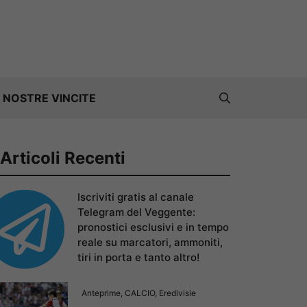
 NOSTRE VINCITE
Articoli Recenti
Iscriviti gratis al canale
Telegram del Veggente:
pronostici esclusivi e in tempo
reale su marcatori, ammoniti,
tiri in porta e tanto altro!
Anteprime
,
CALCIO
,
Eredivisie