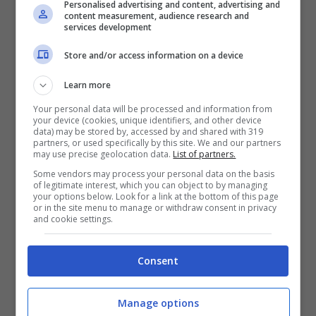
Personalised advertising and content, advertising and
Bonus 50€ senza deposito sport + fino a 50€ di
content measurement, audience research and
bonus rimborso sul primo deposito
services development
200€
Store and/or access information on a device
VERIFICA
Learn more
Your personal data will be processed and information from
your device (cookies, unique identifiers, and other device
Mostra Informazioni
data) may be stored by, accessed by and shared with 319
partners, or used specifically by this site. We and our partners
may use precise geolocation data.
List of partners.
Some vendors may process your personal data on the basis
of legitimate interest, which you can object to by managing
your options below. Look for a link at the bottom of this page
or in the site menu to manage or withdraw consent in privacy
BONUS BENVENUTO GOLDBET: 2.050€
and cookie settings.
Fino a 2050€ sport e casino
Per i nuovi registrati: 100% fino a 2.000€ in Bonus
Scommesse + 50% del primo deposito fino a 50€
Consent
2050€
Manage options