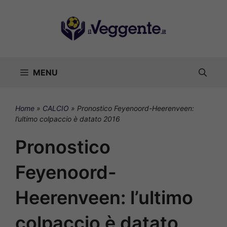
Vai
al
contenuto
MENU
Home
»
CALCIO
»
Pronostico Feyenoord-Heerenveen:
l’ultimo colpaccio è datato 2016
Pronostico
Feyenoord-
Heerenveen: l’ultimo
colpaccio è datato