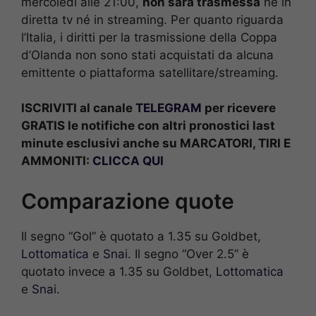
mercoledì alle 21:00,
non sarà trasmessa
né in
diretta tv né in streaming. Per quanto riguarda
l’Italia, i diritti per la trasmissione della Coppa
d’Olanda non sono stati acquistati da alcuna
emittente o piattaforma satellitare/streaming.
ISCRIVITI al canale
TELEGRAM
per ricevere
GRATIS le notifiche con altri pronostici last
minute esclusivi anche su MARCATORI, TIRI E
AMMONITI:
CLICCA QUI
Comparazione quote
Il segno “Gol” è quotato a 1.35 su Goldbet,
Lottomatica
e
Sna
i. Il segno “Over 2.5” è
quotato invece a 1.35 su Goldbet,
Lottomatica
e
Sna
i.