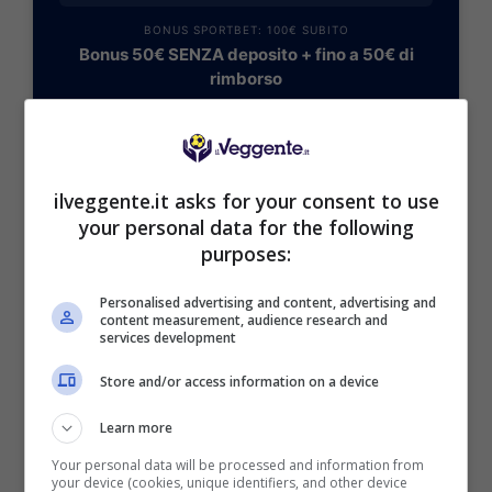
BONUS SPORTBET: 100€ SUBITO
Bonus 50€ SENZA deposito + fino a 50€ di
rimborso
Bonus 50€ senza deposito sport + fino a 50€ di
bonus rimborso sul primo deposito
200€
ilveggente.it asks for your consent to use
VERIFICA
your personal data for the following
purposes:
Mostra Informazioni
Personalised advertising and content, advertising and
content measurement, audience research and
services development
Store and/or access information on a device
Learn more
BONUS BENVENUTO GOLDBET: 2.050€
Fino a 2050€ sport e casino
Your personal data will be processed and information from
Per i nuovi registrati: 100% fino a 2.000€ in Bonus
your device (cookies, unique identifiers, and other device