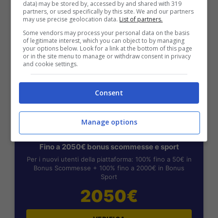
Scommesse + 50% del primo deposito fino a 50€
data) may be stored by, accessed by and shared with 319
partners, or used specifically by this site. We and our partners
2050€
may use precise geolocation data.
List of partners.
Some vendors may process your personal data on the basis
of legitimate interest, which you can object to by managing
VERIFICA
your options below. Look for a link at the bottom of this page
or in the site menu to manage or withdraw consent in privacy
and cookie settings.
Mostra Informazioni
Consent
Manage options
BONUS BENVENUTO LOTTOMATICA: 2050€
Fino a 2050€ bonus scommesse e sport
Per i nuovi utenti della piattaforma: 100% fino a 50€ in
Bonus Scommesse + 100% fino a 2000€ in Bonus
Sport
2050€