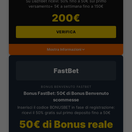
Su DaznBet ricevi: 50% fino a 50€ sul primo
versamento+ 5€ a settimana fino a 150€
200€
VERIFICA
Mostra Informazioni
FastBet
BONUS BENVENUTO FASTBET
Bonus FastBet: 50€ di Bonus Benvenuto
scommesse
Inserisci il codice BONUSBET in fase di registrazione:
ricevi il 50% gratis sul primo deposito fino a 50€
50€ di Bonus reale