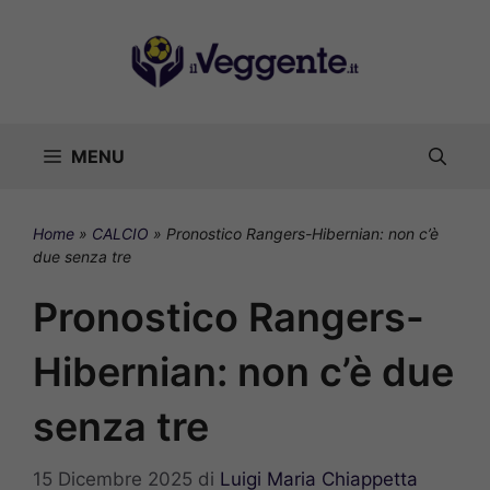
Vai
al
contenuto
MENU
Home
»
CALCIO
»
Pronostico Rangers-Hibernian: non c’è
due senza tre
Pronostico Rangers-
Hibernian: non c’è due
senza tre
15 Dicembre 2025
di
Luigi Maria Chiappetta