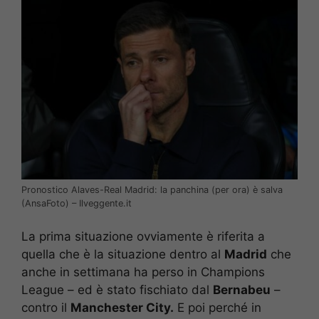
Pronostico Alaves-Real Madrid: la panchina (per ora) è salva
(AnsaFoto) – Ilveggente.it
La prima situazione ovviamente è riferita a
quella che è la situazione dentro al
Madrid
che
anche in settimana ha perso in Champions
League – ed è stato fischiato dal
Bernabeu
–
contro il
Manchester City.
E poi perché in