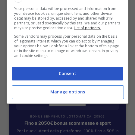
Your personal data will be processed and information from
your device (cookies, unique identifiers, and other device
BONUS BENVENUTO GOLDBET: 2.050€
data) may be stored by, accessed by and shared with 319
Fino a 2050€ sport e casino
partners, or used specifically by this site. We and our partners
may use precise geolocation data.
List of partners.
Per i nuovi registrati: 100% fino a 2.000€ in Bonus
Scommesse + 50% del primo deposito fino a 50€
Some vendors may process your personal data on the basis
of legitimate interest, which you can object to by managing
2050€
your options below. Look for a link at the bottom of this page
or in the site menu to manage or withdraw consent in privacy
and cookie settings.
VERIFICA
Consent
Mostra Informazioni
Manage options
BONUS BENVENUTO LOTTOMATICA: 2050€
Fino a 2050€ bonus scommesse e sport
Per i nuovi utenti della piattaforma: 100% fino a 50€ in