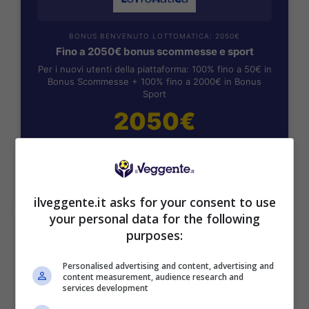
BONUS BENVENUTO LOTTOMATICA: 2050€
Fino a 2050€ bonus scommesse e sport
Per i nuovi utenti della piattaforma: 100% fino a 50€ in
Bonus Scommesse + 100% fino a 2000€ in Bonus
Sport
2050€
VERIFICA
Mostra Informazioni
ilveggente.it asks for your consent to use
your personal data for the following
purposes:
SNAI
Personalised advertising and content, advertising and
content measurement, audience research and
Bonus Benvenuto Sport: fino a 1.000€
services development
50% sul deposito fino a 50€