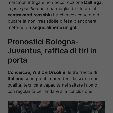
marcatori intriga e non poco l’opzione
Dallinga
:
in
pole position
per una maglia da titolare, il
centravanti rossoblu
ha
chances
concrete di
bucare la non irresistibile difesa bianconera
mettendo a
segno almeno un gol.
Pronostici Bologna-
Juventus, raffica di tiri in
porta
Conceicao, Yildiz e Orsolini
: le tre frecce di
Italiano
sono pronti a prendersi la scena con
qualità, tecnica e capacità nel saltare l’uomo
con regolarità per andare alla conclusione.