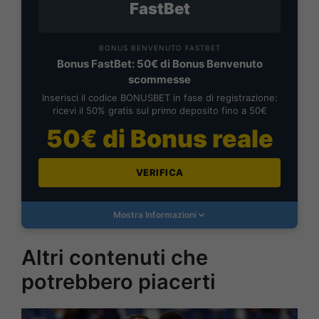
FastBet
BONUS BENVENUTO FASTBET
Bonus FastBet: 50€ di Bonus Benvenuto
scommesse
Inserisci il codice BONUSBET in fase di registrazione:
ricevi il 50% gratis sul primo deposito fino a 50€
50€ di Bonus reale
VERIFICA
Mostra Informazioni
Altri contenuti che
potrebbero piacerti