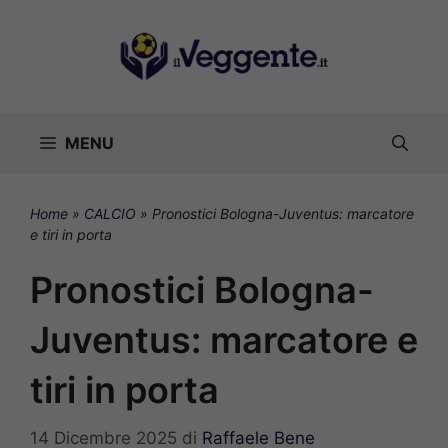
Vai
al
contenuto
MENU
Home
»
CALCIO
»
Pronostici Bologna-Juventus: marcatore
e tiri in porta
Pronostici Bologna-
Juventus: marcatore e
tiri in porta
14 Dicembre 2025
di
Raffaele Bene