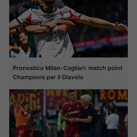
Pronostico Milan-Cagliari: match point
Champions per il Diavolo