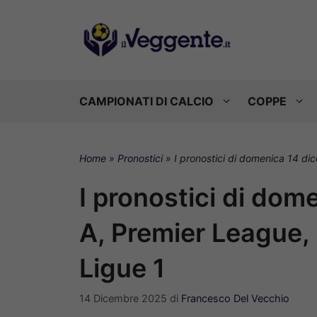
Vai
al
contenuto
CAMPIONATI DI CALCIO
COPPE
Home
»
Pronostici
»
I pronostici di domenica 14 di
I pronostici di dom
A, Premier League, 
Ligue 1
14 Dicembre 2025
di
Francesco Del Vecchio