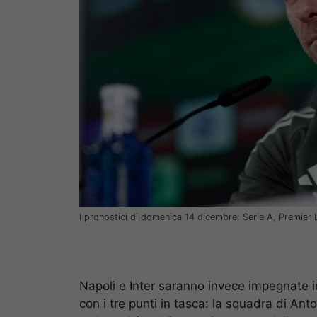
I pronostici di domenica 14 dicembre: Serie A, Premier L
Napoli e Inter saranno invece impegnate i
con i tre punti in tasca: la squadra di Ant