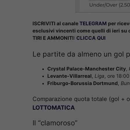
ISCRIVITI al canale
TELEGRAM
per ricev
esclusivi vincenti come quelli di ieri s
TIRI E AMMONITI:
CLICCA QUI
Le partite da almeno un gol 
Crystal Palace-Manchester City
,
Levante-Villarreal
,
Liga
, ore 18:00
Friburgo-Borussia Dortmund
,
Bun
Comparazione quota totale (gol + o
LOTTOMATICA
Il “clamoroso”