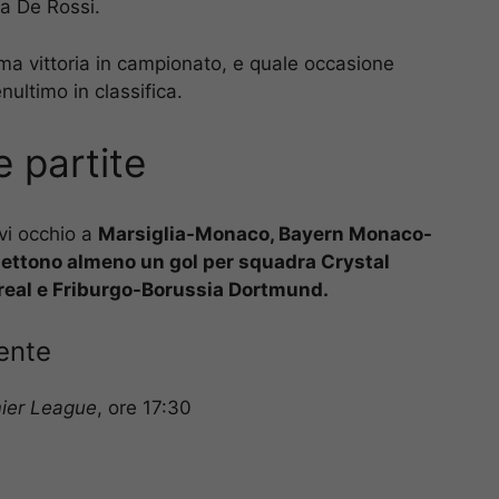
ra De Rossi.
ima vittoria in campionato, e quale occasione
ultimo in classifica.
e partite
vi occhio a
Marsiglia-Monaco,
Bayern Monaco-
ettono almeno un gol per squadra
Crystal
real e Friburgo-Borussia Dortmund.
gente
ier League
, ore 17:30