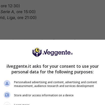
ore 12:30)
,
Serie A,
ore 15:00)
rid,
Liga,
ore 21:00)
 quote in modo esaustivo può essere utile
to dagli stessi operatori sulle nuove registrazioni.
 casinò con bonus scommesse fino a 50€ sul primo
ilveggente.it asks for your consent to use your
o deposito fino a 30 euro
PIÙ INFO
personal data for the following purposes:
ort e casinò con bonus scommesse fino a 50€ sul
Personalised advertising and content, advertising and content
measurement, audience research and services development
 complessivi (OVER 2.5)
Store and/or access information on a device