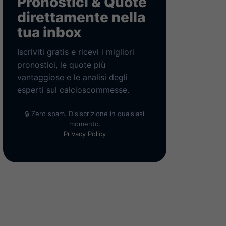
Pronostici & Quote
direttamente nella
tua inbox
Iscriviti gratis e ricevi i migliori
pronostici, le quote più
vantaggiose e le analisi degli
esperti sul calcioscommesse.
🔒 Zero spam. Disiscrizione in qualsiasi
momento.
Privacy Policy