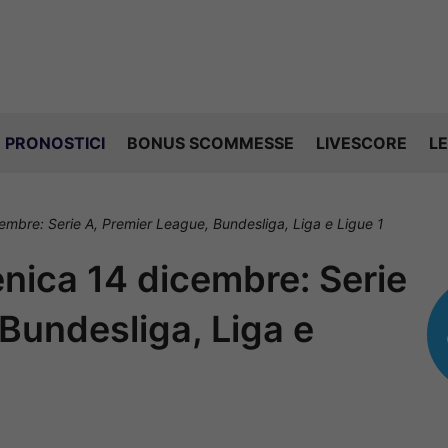
PRONOSTICI
BONUS SCOMMESSE
LIVESCORE
LE
cembre: Serie A, Premier League, Bundesliga, Liga e Ligue 1
enica 14 dicembre: Serie
Bundesliga, Liga e