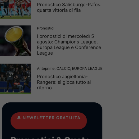
Pronostico Salisburgo-Pafos:
quarta vittoria di fila
Pronostici
I pronostici di mercoledì 5
agosto: Champions League,
Europa League e Conference
League
Anteprime
,
CALCIO
,
EUROPA LEAGUE
Pronostico Jagiellonia-
Rangers: si gioca tutto al
ritorno
🔔
NEWSLETTER GRATUITA