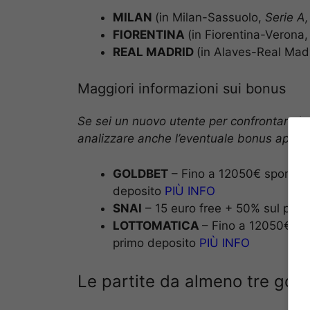
MILAN
(in Milan-Sassuolo,
Serie A
,
FIORENTINA
(in Fiorentina-Verona
REAL MADRID
(in Alaves-Real Mad
Maggiori informazioni sui bonus
Se sei un nuovo utente per confrontare le
analizzare anche l’eventuale bonus applica
GOLDBET
– Fino a 12050€ sport e
deposito
PIÙ INFO
SNAI
– 15 euro free + 50% sul prim
LOTTOMATICA
– Fino a 12050€ sp
primo deposito
PIÙ INFO
Le partite da almeno tre gol