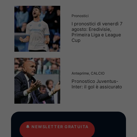
Pronostici
I pronostici di venerdì 7
agosto: Eredivisie,
Primeira Liga e League
Cup
Anteprime
,
CALCIO
Pronostico Juventus-
Inter: il gol è assicurato
🔔
NEWSLETTER GRATUITA