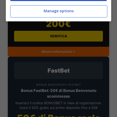
Benvenuto Sport 50% fino a 50€ + 150€
Su DaznBet ricevi: 50% fino a 50€ sul primo
Manage options
versamento+ 5€ a settimana fino a 150€
200€
VERIFICA
Mostra Informazioni
FastBet
BONUS BENVENUTO FASTBET
Bonus FastBet: 50€ di Bonus Benvenuto
scommesse
Inserisci il codice BONUSBET in fase di registrazione:
ricevi il 50% gratis sul primo deposito fino a 50€