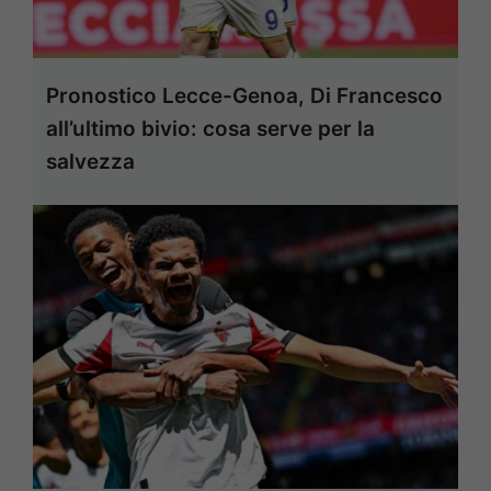
Pronostico Lecce-Genoa, Di Francesco
all’ultimo bivio: cosa serve per la
salvezza