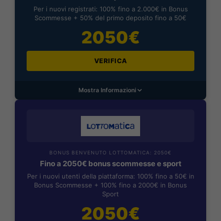
Per i nuovi registrati: 100% fino a 2.000€ in Bonus
Scommesse + 50% del primo deposito fino a 50€
2050€
VERIFICA
Mostra Informazioni
BONUS BENVENUTO LOTTOMATICA: 2050€
Fino a 2050€ bonus scommesse e sport
Per i nuovi utenti della piattaforma: 100% fino a 50€ in
Bonus Scommesse + 100% fino a 2000€ in Bonus
Sport
2050€