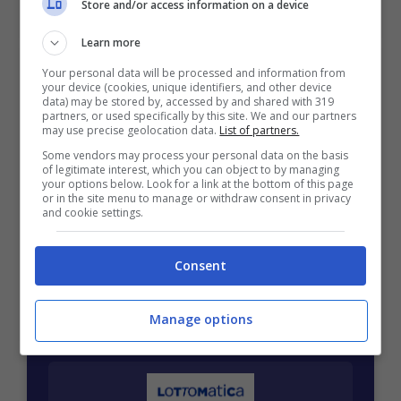
Store and/or access information on a device
Mostra Informazioni
Learn more
Your personal data will be processed and information from
your device (cookies, unique identifiers, and other device
data) may be stored by, accessed by and shared with 319
partners, or used specifically by this site. We and our partners
may use precise geolocation data.
List of partners.
BONUS BENVENUTO GOLDBET: 2.050€
Some vendors may process your personal data on the basis
Fino a 2050€ sport e casino
of legitimate interest, which you can object to by managing
Per i nuovi registrati: 100% fino a 2.000€ in Bonus
your options below. Look for a link at the bottom of this page
Scommesse + 50% del primo deposito fino a 50€
or in the site menu to manage or withdraw consent in privacy
and cookie settings.
2050€
Consent
VERIFICA
Manage options
Mostra Informazioni