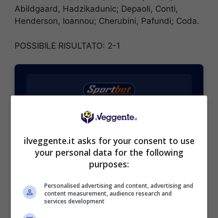
Abildgaard, Hadzikadunic; Depaoli, Conti,
Henderson, Ioannou; Cherubini, Pafundi; Coda.
POSSIBILE RISULTATO: 2-1
BONUS SPORTBET: 100€ SUBITO
Bonus 50€ SENZA deposito + fino a 50€ di
rimborso
ilveggente.it asks for your consent to use
your personal data for the following
Bonus 50€ senza deposito sport + fino a 50€ di
bonus rimborso sul primo deposito
purposes:
200€
Personalised advertising and content, advertising and
content measurement, audience research and
services development
VERIFICA