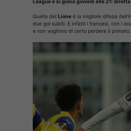
League e si gioca giovedì alle 21: diretta
Quella del
Lione
è la migliore difesa dell
due gol subiti. E infatti i francesi, con i d
e non vogliono di certo perdere il primato.