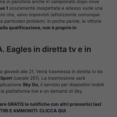
mana in panchina anche in campionato dopo nove
ue 1
sicuramente inaspettata e adesso vuole una
ni che, salvo imprevisti (all’orizzonte comunque
particolari problemi. In poche parole, la vittoria
sulla qualificazione, non è proprio in
Eagles in diretta tv e in
 giovedì alle 21. Verrà trasmessa in diretta tv da
 Sport
(canale 251). La trasmissione sarà
pplicazione
Sky Go
, il servizio per dispositivi mobili
, la piattaforma live e on demand di Sky.
ere GRATIS le notifiche con altri pronostici last
 TIRI E AMMONITI:
CLICCA QUI