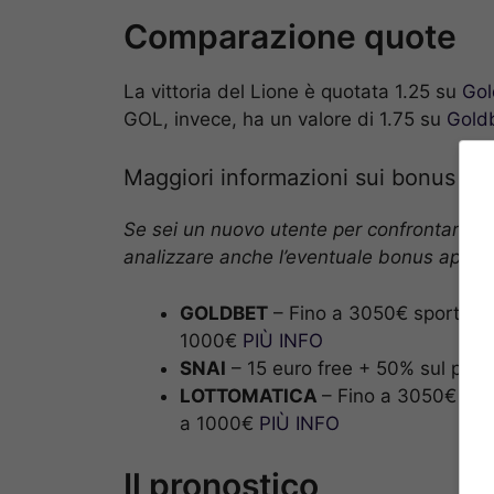
Comparazione quote
La vittoria del Lione è quotata 1.25 su
Go
GOL, invece, ha un valore di 1.75 su
Gold
Maggiori informazioni sui bonus
Se sei un nuovo utente per confrontare le
analizzare anche l’eventuale bonus applica
GOLDBET
– Fino a 3050€ sport e c
1000€
PIÙ INFO
SNAI
– 15 euro free + 50% sul prim
LOTTOMATICA
– Fino a 3050€ spo
a 1000€
PIÙ INFO
Il pronostico