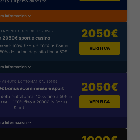
orso sul primo deposito
ra Informazioni
2050€
ENVENUTO GOLDBET: 2.050€
a 2050€ sport e casino
istrati: 100% fino a 2.000€ in Bonus
VERIFICA
0% del primo deposito fino a 50€
ra Informazioni
NVENUTO LOTTOMATICA: 2050€
2050€
0€ bonus scommesse e sport
i della piattaforma: 100% fino a 50€ in
VERIFICA
se + 100% fino a 2000€ in Bonus
Sport
ra Informazioni
1000€