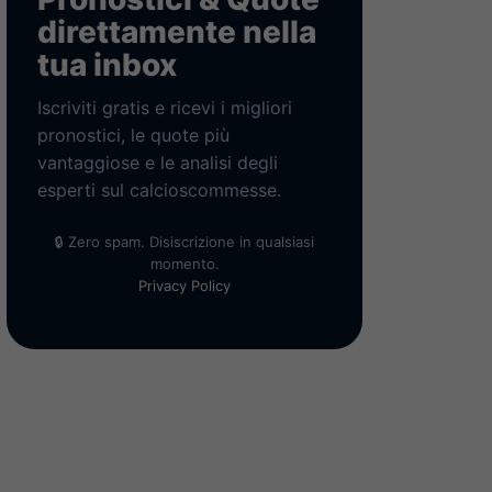
direttamente nella
tua inbox
Iscriviti gratis e ricevi i migliori
pronostici, le quote più
vantaggiose e le analisi degli
esperti sul calcioscommesse.
🔒 Zero spam. Disiscrizione in qualsiasi
momento.
Privacy Policy