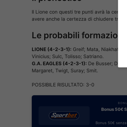
Il Lione con questi tre punti avrà la cer
avere anche la certezza di chiudere tra le
Le probabili formazioni
LIONE (4-2-3-1):
Greif; Mata, Niakhate, T
Vinicius; Sulc, Tolisso; Satriano.
G.A. EAGLES (4-2-3-1):
De Busser; Deijl
Margaret, Twigt, Suray; Smit.
POSSIBILE RISULTATO: 3-0
BONU
Bonus 50€ SE
Bonus 50€ senza 