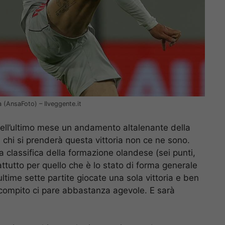
 (AnsaFoto) – Ilveggente.it
dell’ultimo mese un andamento altalenante della
 chi si prenderà questa vittoria non ce ne sono.
 classifica della formazione olandese (sei punti,
ttutto per quello che è lo stato di forma generale
ultime sette partite giocate una sola vittoria e ben
l compito ci pare abbastanza agevole. E sarà