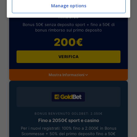
BONUS SPORTBET: 100€ SUBITO
Manage options
Bonus 50€ SENZA deposito + fino a 50€ di
rimborso
Bonus 50€ senza deposito sport + fino a 50€ di
bonus rimborso sul primo deposito
200€
VERIFICA
Mostra Informazioni
BONUS BENVENUTO GOLDBET: 2.050€
Fino a 2050€ sport e casino
Per i nuovi registrati: 100% fino a 2.000€ in Bonus
Scommesse + 50% del primo deposito fino a 50€