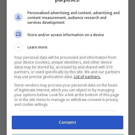
GOLDBET
– Fino a 3050€ sport e casinò
con 200% sul primo deposito sport fino a
Personalised advertising and content, advertising and
content measurement, audience research and
1000€
PIÙ INFO
services development
SNAI
– 15 euro free + 50% sul primo
deposito fino a 30 euro
PIÙ INFO
Store and/or access information on a device
LOTTOMATICA
– Fino a 3050€ sport e
Learn more
casinò con 200% sul primo deposito sport
fino a 1000€
PIÙ INFO
Your personal data will be processed and information from
your device (cookies, unique identifiers, and other device
data) may be stored by, accessed by and shared with 319
ISCRIVITI al canale
TELEGRAM
per ricevere
partners, or used specifically by this site. We and our partners
may use precise geolocation data.
List of partners.
GRATIS le notifiche con altri pronostici last
Some vendors may process your personal data on the basis
minute esclusivi anche su MARCATORI, TIRI E
of legitimate interest, which you can object to by managing
AMMONITI:
CLICCA QUI
your options below. Look for a link at the bottom of this page
or in the site menu to manage or withdraw consent in privacy
and cookie settings.
Consent