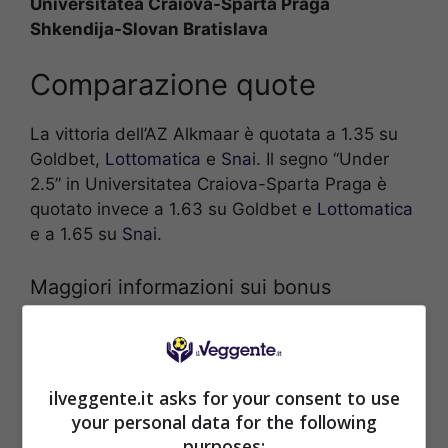
Universitatea Craiova-Sparta Praga
Shkendija-Slovan Bratislava
Comparazione quote
La vittoria dell’AZ Alkmaar è quotata a 1.35 su
Goldbet,
Lottomatica
e
Sna
i. Il segno “Under
2.5” in Universitatea Craiova-Sparta Praga è
quotato invece a 1.63 su Goldbet e
Lottomatica
e a 1.65 su
Sna
i.
Maggiori informazioni sui bonus
Se sei un nuovo utente per confrontare le quote
in modo esaustivo può essere utile analizzare
anche l’eventuale bonus applicato dagli stessi
ilveggente.it asks for your consent to use
operatori sulle nuove registrazioni.
your personal data for the following
purposes: