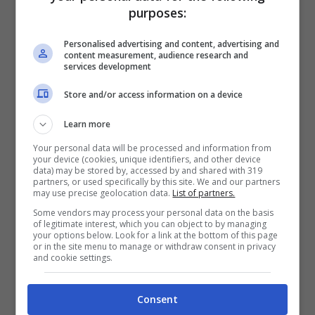
Per i nuovi registrati: 100% fino a 2.000€ in Bonus
purposes:
Scommesse + 50% del primo deposito fino a 50€
2050€
Personalised advertising and content, advertising and
content measurement, audience research and
services development
VERIFICA
Store and/or access information on a device
Mostra Informazioni
Learn more
Your personal data will be processed and information from
your device (cookies, unique identifiers, and other device
data) may be stored by, accessed by and shared with 319
partners, or used specifically by this site. We and our partners
may use precise geolocation data.
List of partners.
Some vendors may process your personal data on the basis
BONUS BENVENUTO LOTTOMATICA: 2050€
of legitimate interest, which you can object to by managing
Fino a 2050€ bonus scommesse e sport
your options below. Look for a link at the bottom of this page
Per i nuovi utenti della piattaforma: 100% fino a 50€ in
or in the site menu to manage or withdraw consent in privacy
and cookie settings.
Bonus Scommesse + 100% fino a 2000€ in Bonus
Sport
2050€
Consent