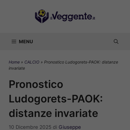
Vai
al
contenuto
MENU
Home
»
CALCIO
»
Pronostico Ludogorets-PAOK: distanze
invariate
Pronostico
Ludogorets-PAOK:
distanze invariate
10 Dicembre 2025
di
Giuseppe