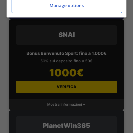
Manage options
Mostra Informazioni
SNAI
Bonus Benvenuto Sport: fino a 1.000€
50% sul deposito fino a 50€
1000€
VERIFICA
Mostra Informazioni
PlanetWin365