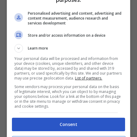
2050€
Personalised advertising and content, advertising and
content measurement, audience research and
services development
VERIFICA
Store and/or access information on a device
Mostra Informazioni
Learn more
Your personal data will be processed and information from
your device (cookies, unique identifiers, and other device
data) may be stored by, accessed by and shared with 319
partners, or used specifically by this site. We and our partners
may use precise geolocation data.
List of partners.
BONUS BENVENUTO LOTTOMATICA: 2050€
Some vendors may process your personal data on the basis
Fino a 2050€ bonus scommesse e sport
of legitimate interest, which you can object to by managing
Per i nuovi utenti della piattaforma: 100% fino a 50€ in
your options below. Look for a link at the bottom of this page
Bonus Scommesse + 100% fino a 2000€ in Bonus
or in the site menu to manage or withdraw consent in privacy
and cookie settings.
Sport
2050€
Consent
VERIFICA