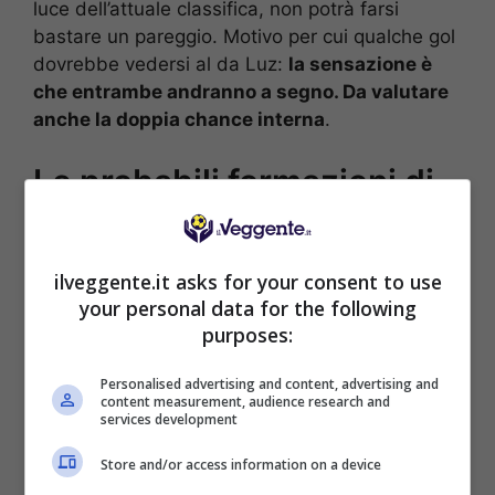
luce dell’attuale classifica, non potrà farsi
bastare un pareggio. Motivo per cui qualche gol
dovrebbe vedersi al da Luz:
la sensazione è
che entrambe andranno a segno. Da valutare
anche la doppia chance interna
.
Le probabili formazioni di
Benfica-Napoli
BENFICA (4-2-3-1):
Trubin; Dedić, Otamendi,
ilveggente.it asks for your consent to use
António Silva, Dahl; Barrenechea, Ríos;
your personal data for the following
Sudakov, Barreiro, Aursnes; Pavlidis.
purposes:
NAPOLI (3-4-3):
Milinković-Savić; Beukema,
Personalised advertising and content, advertising and
Rrahmani, Buongiorno; Di Lorenzo, McTominay,
content measurement, audience research and
Elmas, Olivera; Neres, Højlund, Lang.
services development
Store and/or access information on a device
[poll id=”2899″]