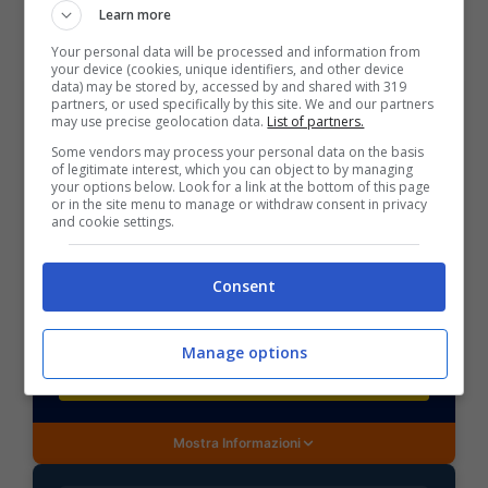
Learn more
POSSIBILE RISULTATO: 1-1
Your personal data will be processed and information from
your device (cookies, unique identifiers, and other device
data) may be stored by, accessed by and shared with 319
partners, or used specifically by this site. We and our partners
may use precise geolocation data.
List of partners.
Some vendors may process your personal data on the basis
of legitimate interest, which you can object to by managing
your options below. Look for a link at the bottom of this page
BONUS SPORTBET: 100€ SUBITO
or in the site menu to manage or withdraw consent in privacy
Bonus 50€ SENZA deposito + fino a 50€ di
and cookie settings.
rimborso
Bonus 50€ senza deposito sport + fino a 50€ di
bonus rimborso sul primo deposito
Consent
200€
Manage options
VERIFICA
Mostra Informazioni