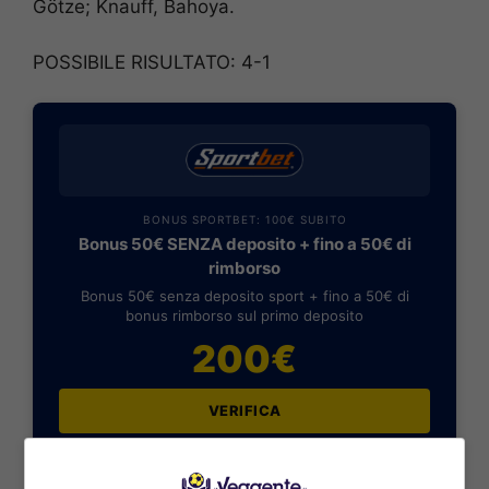
Götze; Knauff, Bahoya.
POSSIBILE RISULTATO: 4-1
BONUS SPORTBET: 100€ SUBITO
Bonus 50€ SENZA deposito + fino a 50€ di
rimborso
Bonus 50€ senza deposito sport + fino a 50€ di
bonus rimborso sul primo deposito
200€
VERIFICA
Mostra Informazioni