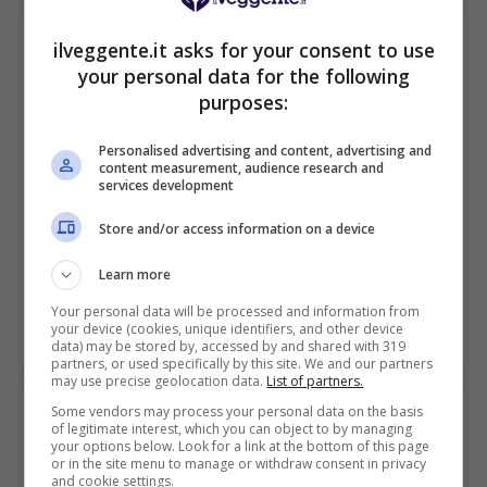
ilveggente.it asks for your consent to use
your personal data for the following
purposes:
BONUS BENVENUTO GOLDBET: 2.050€
Fino a 2050€ sport e casino
Personalised advertising and content, advertising and
content measurement, audience research and
Per i nuovi registrati: 100% fino a 2.000€ in Bonus
services development
Scommesse + 50% del primo deposito fino a 50€
2050€
Store and/or access information on a device
Learn more
VERIFICA
Your personal data will be processed and information from
your device (cookies, unique identifiers, and other device
data) may be stored by, accessed by and shared with 319
Mostra Informazioni
partners, or used specifically by this site. We and our partners
may use precise geolocation data.
List of partners.
Some vendors may process your personal data on the basis
of legitimate interest, which you can object to by managing
your options below. Look for a link at the bottom of this page
or in the site menu to manage or withdraw consent in privacy
and cookie settings.