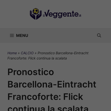
Vai
al
contenuto
MENU
Home
»
CALCIO
»
Pronostico Barcellona-Eintracht
Francoforte: Flick continua la scalata
Pronostico
Barcellona-Eintracht
Francoforte: Flick
continua la scalata