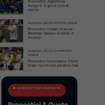
Pronostico Jagiellonia-
Rangers: si gioca tutto al
ritorno
Anteprime
,
CALCIO
,
EUROPA LEAGUE
Pronostico Hradec Kralove-
Besiktas: Italiano la mette in
discesa
Anteprime
,
CALCIO
,
CHAMPIONS
LEAGUE
Pronostico Fenerbahce-Sturm
Graz: i turchi non perdono mai
🔔
NEWSLETTER GRATUITA
Pronostici & Quote