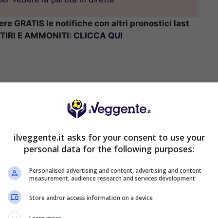
ere GRATIS le notifiche con altri pronostici last
 TIRI E AMMONITI:
CLICCA QUI
e
Lottomatica.
Il segno NO GOL è 1.77 su
Goldbet
,
ilveggente.it asks for your consent to use your
personal data for the following purposes:
 quote in modo esaustivo può essere utile
to dagli stessi operatori sulle nuove registrazioni.
Personalised advertising and content, advertising and content
measurement, audience research and services development
asinò con 200% sul primo deposito sport fino a
Store and/or access information on a device
o deposito fino a 30 euro
PIÙ INFO