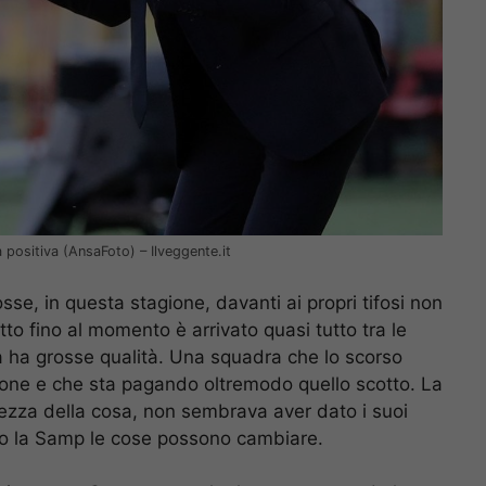
 positiva (AnsaFoto) – Ilveggente.it
e, in questa stagione, davanti ai propri tifosi non
tto fino al momento è arrivato quasi tutto tra le
a ha grosse qualità. Una squadra che lo scorso
one e che sta pagando oltremodo quello scotto. La
atezza della cosa, non sembrava aver dato i suoi
tro la Samp le cose possono cambiare.