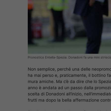
Pronostico Entella-Spezia: Donadoni fa una mini striscia
Non semplice, perché una delle neopromoss
ha mai perso e, praticamente, il bottino fa
mura amiche. Ma c’è da dire che lo Spezi
anno è andata ad un passo dalla promozi
scelta di Donadoni all’inizio, nell’immedi
frutti ma dopo la bella affermazione con