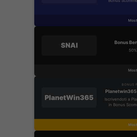
Bonus Scommes
Most
Bonus Ben
SNAI
50% 
Most
BONUS P
Planetwin365
PlanetWin365
Iscrivendoti a P
in Bonus Scom
Most