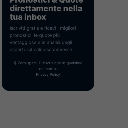
direttamente nella
tua inbox
Iscriviti gratis e ricevi i migliori
pronostici, le quote più
vantaggiose e le analisi degli
esperti sul calcioscommesse.
🔒 Zero spam. Disiscrizione in qualsiasi
momento.
Privacy Policy