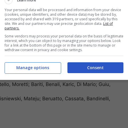
Learn more
rt e casinò con 200% sul primo deposito sport fino
Your personal data will be processed and information from your device
(cookies, unique identifiers, and other device data) may be stored by,
accessed by and shared with 319 partners, or used specifically by this
site. We and our partners may use precise geolocation data.
List of
partners.
Some vendors may process your personal data on the basis of legitimate
mo avere quasi una certezza per quanto vi
interest, which you can object to by managing your options below. Look
for a link at the bottom of this page or in the site menu to manage or
l pareggio – l’Entella in casa è una squadra
withdraw consent in privacy and cookie settings.
lmeno un gol per squadra.
Manage options
Consent
 di Entella-Spezia
ello, Moretti; Bariti, Benali, Karic, Di Mario; Guiu,
isniewski, Mateju; Beruatto, Cassata, Bandinelli,