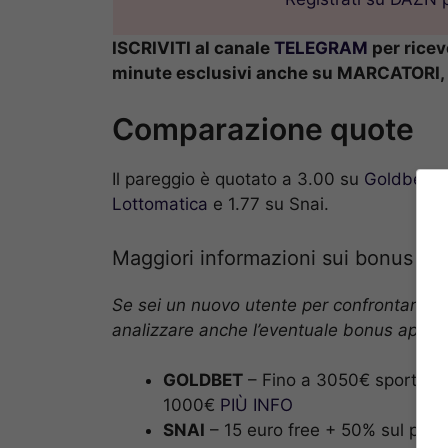
ISCRIVITI al canale
TELEGRAM
per ricev
minute esclusivi anche su MARCATORI,
Comparazione quote
Il pareggio è quotato a 3.00 su
Goldbet
Lottomatica
e 1.77 su Snai.
Maggiori informazioni sui bonus
Se sei un nuovo utente per confrontare le
analizzare anche l’eventuale bonus applica
GOLDBET
– Fino a 3050€ sport e c
1000€
PIÙ INFO
SNAI
– 15 euro free + 50% sul prim