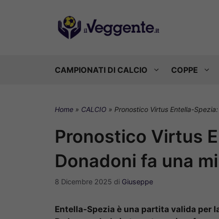
Vai
al
contenuto
CAMPIONATI DI CALCIO
COPPE
Home
»
CALCIO
»
Pronostico Virtus Entella-Spezia:
Pronostico Virtus E
Donadoni fa una min
8 Dicembre 2025
di
Giuseppe
Entella-Spezia è una partita valida per 