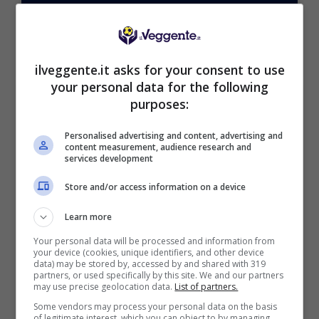
VERIFICA
Mostra Informazioni
ilveggente.it asks for your consent to use
your personal data for the following
purposes:
Personalised advertising and content, advertising and
content measurement, audience research and
BONUS BENVENUTO GOLDBET: 2.050€
services development
Fino a 2050€ sport e casino
Store and/or access information on a device
Per i nuovi registrati: 100% fino a 2.000€ in Bonus
Scommesse + 50% del primo deposito fino a 50€
Learn more
2050€
Your personal data will be processed and information from
your device (cookies, unique identifiers, and other device
data) may be stored by, accessed by and shared with 319
VERIFICA
partners, or used specifically by this site. We and our partners
may use precise geolocation data.
List of partners.
Some vendors may process your personal data on the basis
Mostra Informazioni
of legitimate interest, which you can object to by managing