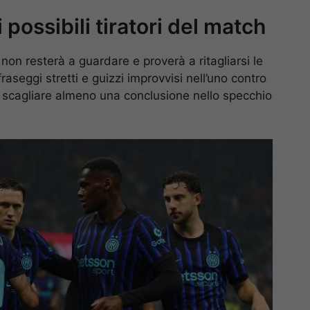
 possibili tiratori del match
 non resterà a guardare e proverà a ritagliarsi le
raseggi stretti e guizzi improvvisi nell’uno contro
 scagliare almeno una conclusione nello specchio