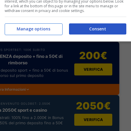
lmente ritrovando quella continuità di rendimento
interest, which you can object to by managing your options below. Look
for a link at the bottom of this page or in the site menu to manage or
sa una chimera.
withdraw consent in privacy and cookie settings.
as, Nico Paz, Calhanoglu e Zielinski Over 0,5
Manage options
Consent
6 su Goldbet.
S SPORTBET: 100€ SUBITO
200€
NZA deposito + fino a 50€ di
rimborso
VERIFICA
deposito sport + fino a 50€ di bonus
orso sul primo deposito
ra Informazioni
2050€
ENVENUTO GOLDBET: 2.050€
a 2050€ sport e casino
istrati: 100% fino a 2.000€ in Bonus
VERIFICA
0% del primo deposito fino a 50€