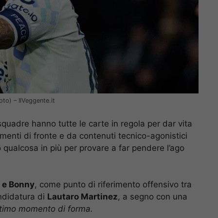
oto) – IlVeggente.it
squadre hanno tutte le carte in regola per dar vita
menti di fronte e da contenuti tecnico-agonistici
o qualcosa in più per provare a far pendere l’ago
 e Bonny
, come punto di riferimento offensivo tra
andidatura di
Lautaro Martinez
, a segno con una
ottimo momento di forma.