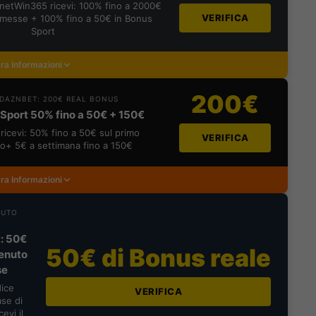
lanetWin365 ricevi: 100% fino a 2000€
VERIFICA
messe + 100% fino a 50€ in Bonus
Sport
ra Informazioni
200€
DAZNBET: 200€ REAL BONUS
Sport 50% fino a 50€ + 150€
ricevi: 50% fino a 50€ sul primo
VERIFICA
o+ 5€ a settimana fino a 150€
ra Informazioni
NUTO
: 50€
50€ di Bonus reale
enuto
se
dice
VERIFICA
se di
evi il