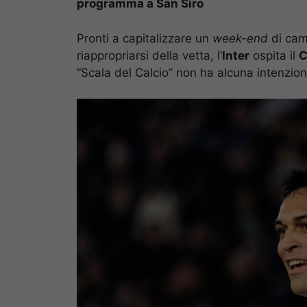
programma a San Siro
Pronti a capitalizzare un
week-end
di cam
riappropriarsi della vetta, l’
Inter
ospita il
“Scala del Calcio” non ha alcuna intenzione