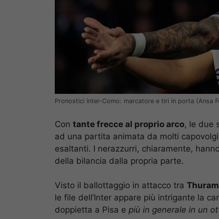
Pronostici Inter-Como: marcatore e tiri in porta (Ansa F
Con
tante frecce al proprio arco
, le due 
ad una partita animata da molti capovolgi
esaltanti. I nerazzurri, chiaramente, hann
della bilancia dalla propria parte.
Visto il ballottaggio in attacco tra
Thuram
le file dell’Inter appare più intrigante la c
doppietta a Pisa e
più in generale in un 