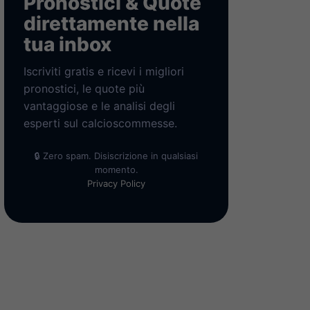
Pronostici & Quote
direttamente nella
tua inbox
Iscriviti gratis e ricevi i migliori
pronostici, le quote più
vantaggiose e le analisi degli
esperti sul calcioscommesse.
🔒 Zero spam. Disiscrizione in qualsiasi
momento.
Privacy Policy