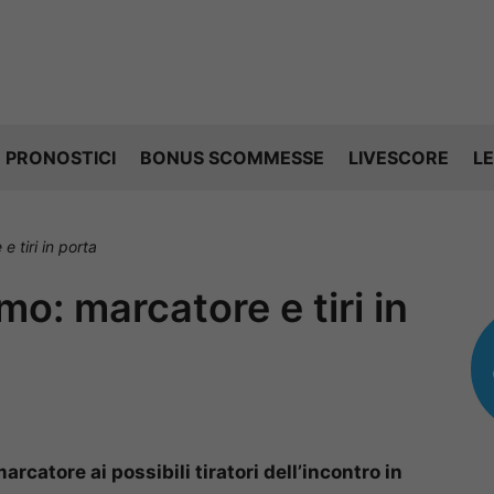
PRONOSTICI
BONUS SCOMMESSE
LIVESCORE
LE
 tiri in porta
mo: marcatore e tiri in
rcatore ai possibili tiratori dell’incontro in