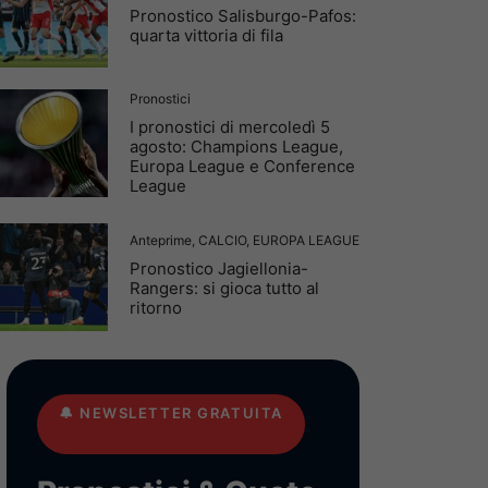
Pronostico Salisburgo-Pafos:
quarta vittoria di fila
Pronostici
I pronostici di mercoledì 5
agosto: Champions League,
Europa League e Conference
League
Anteprime
,
CALCIO
,
EUROPA LEAGUE
Pronostico Jagiellonia-
Rangers: si gioca tutto al
ritorno
🔔
NEWSLETTER GRATUITA