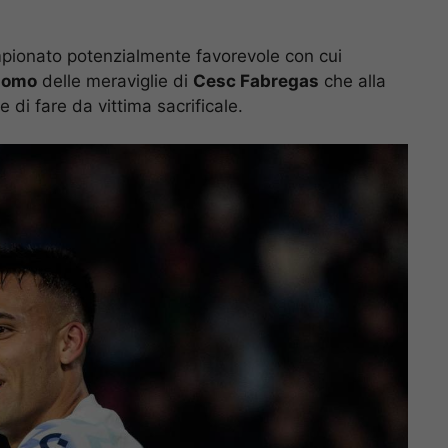
pionato potenzialmente favorevole con cui
Como
delle meraviglie di
Cesc Fabregas
che alla
 di fare da vittima sacrificale.