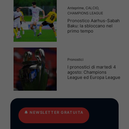
Anteprime
,
CALCIO
,
CHAMPIONS LEAGUE
Pronostico Aarhus-Sabah
Baku: la sbloccano nel
primo tempo
Pronostici
I pronostici di martedì 4
agosto: Champions
League ed Europa League
🔔
NEWSLETTER GRATUITA