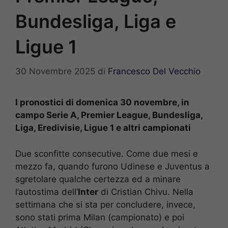
Bundesliga, Liga e
Ligue 1
30 Novembre 2025
di
Francesco Del Vecchio
I pronostici di domenica 30 novembre, in
campo Serie A, Premier League, Bundesliga,
Liga, Eredivisie, Ligue 1 e altri campionati
Due sconfitte consecutive. Come due mesi e
mezzo fa, quando furono Udinese e Juventus a
sgretolare qualche certezza ed a minare
l’autostima dell’
Inter
di Cristian Chivu. Nella
settimana che si sta per concludere, invece,
sono stati prima Milan (campionato) e poi