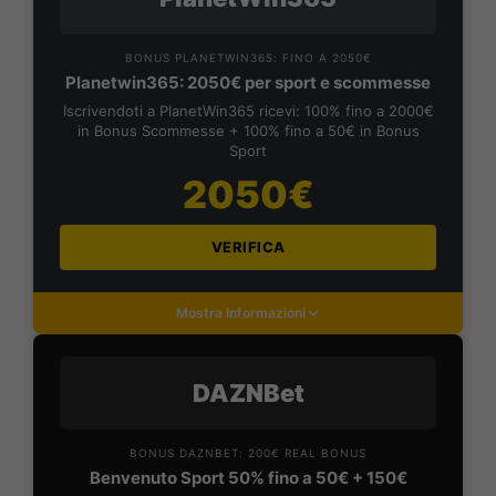
BONUS PLANETWIN365: FINO A 2050€
Planetwin365: 2050€ per sport e scommesse
Iscrivendoti a PlanetWin365 ricevi: 100% fino a 2000€
in Bonus Scommesse + 100% fino a 50€ in Bonus
Sport
2050€
VERIFICA
Mostra Informazioni
DAZNBet
BONUS DAZNBET: 200€ REAL BONUS
Benvenuto Sport 50% fino a 50€ + 150€