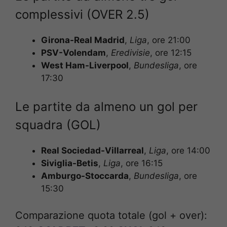
complessivi (OVER 2.5)
Girona-Real Madrid
,
Liga
, ore 21:00
PSV-Volendam
,
Eredivisie
, ore 12:15
West Ham-Liverpool
,
Bundesliga
, ore
17:30
Le partite da almeno un gol per
squadra (GOL)
Real Sociedad-Villarreal
,
Liga
, ore 14:00
Siviglia-Betis
,
Liga
, ore 16:15
Amburgo-Stoccarda
,
Bundesliga
, ore
15:30
Comparazione quota totale (gol + over):