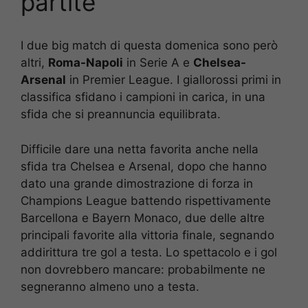
partite
I due big match di questa domenica sono però
altri,
Roma-Napoli
in Serie A e
Chelsea-
Arsenal
in Premier League. I giallorossi primi in
classifica sfidano i campioni in carica, in una
sfida che si preannuncia equilibrata.
Difficile dare una netta favorita anche nella
sfida tra Chelsea e Arsenal, dopo che hanno
dato una grande dimostrazione di forza in
Champions League battendo rispettivamente
Barcellona e Bayern Monaco, due delle altre
principali favorite alla vittoria finale, segnando
addirittura tre gol a testa. Lo spettacolo e i gol
non dovrebbero mancare: probabilmente ne
segneranno almeno uno a testa.