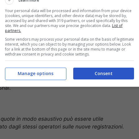
,99 euro, quello Plus invece di 59,99 euro, ma
Learn more
e. Con DAZN c’è la possibilità di vedere tutto il
Your personal data will be processed and information from your device
 alla piattaforma. Il servizio è offerto sia
(cookies, unique identifiers, and other device data) may be stored by,
accessed by and shared with 319 partners, or used specifically by this
averso il più classico streaming con pc o tablet.
site. We and our partners may use precise geolocation data.
List of
partners.
ere GRATIS le notifiche con altri pronostici last
Some vendors may process your personal data on the basis of legitimate
interest, which you can object to by managing your options below. Look
 TIRI E AMMONITI:
CLICCA QUI
for a link at the bottom of this page or in the site menu to manage or
withdraw consent in privacy and cookie settings.
Manage options
Consent
ottomatica
. Il segno NO GOL, invece, ha un valore
Snai.
 quote in modo esaustivo può essere utile
to dagli stessi operatori sulle nuove registrazioni.