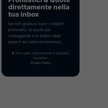
direttamente nella
tua inbox
Iscriviti gratis e ricevi i migliori
pronostici, le quote più
vantaggiose e le analisi degli
esperti sul calcioscommesse.
🔒 Zero spam. Disiscrizione in qualsiasi
momento.
Privacy Policy