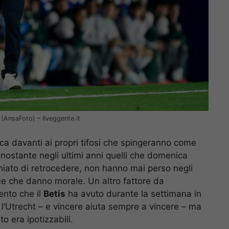
y (AnsaFoto) – Ilveggente.it
ca davanti ai propri tifosi che spingeranno come
onostante negli ultimi anni quelli che domenica
hiato di retrocedere, non hanno mai perso negli
sime che danno morale. Un altro fattore da
ento che il
Betis
ha avuto durante la settimana in
l’Utrecht – e vincere aiuta sempre a vincere – ma
o era ipotizzabili.