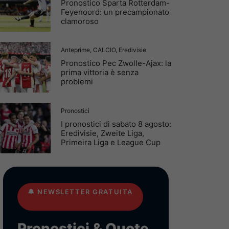
Pronostico Sparta Rotterdam-
Feyenoord: un precampionato
clamoroso
Anteprime
,
CALCIO
,
Eredivisie
Pronostico Pec Zwolle-Ajax: la
prima vittoria è senza
problemi
Pronostici
I pronostici di sabato 8 agosto:
Eredivisie, Zweite Liga,
Primeira Liga e League Cup
🔔
NEWSLETTER GRATUITA
Pronostici & Quote