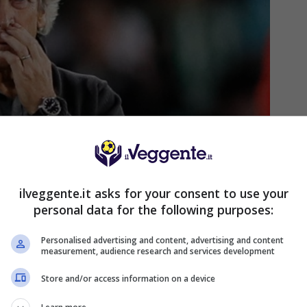
ilveggente.it asks for your consent to use your
personal data for the following purposes:
saFoto) – Ilveggente.it
Personalised advertising and content, advertising and content
measurement, audience research and services development
 quattordicesima giornata della Liga spagnola, è in
artite sono trasmesse in diretta esclusiva su
Store and/or access information on a device
 anche i diritti del massimo campionato spagnolo. Il