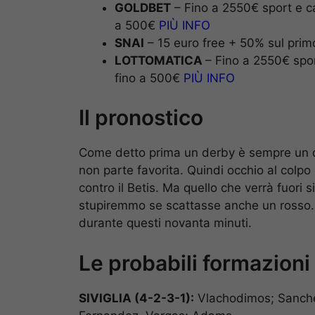
GOLDBET
– Fino a 2550€ sport e c
a 500€
PIÙ INFO
SNAI
– 15 euro free + 50% sul prim
LOTTOMATICA
– Fino a 2550€ spo
fino a 500€
PIÙ INFO
Il pronostico
Come detto prima un derby è sempre un d
non parte favorita. Quindi occhio al colpo 
contro il Betis. Ma quello che verrà fuori
stupiremmo se scattasse anche un rosso. 
durante questi novanta minuti.
Le probabili formazioni 
SIVIGLIA (4-2-3-1):
Vlachodimos; Sanche